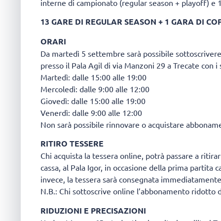
interne di campionato (regular season + playoff) e 1 
13 GARE DI REGULAR SEASON + 1 GARA DI COP
ORARI
Da martedì 5 settembre sarà possibile sottoscriver
presso il Pala Agil di via Manzoni 29 a Trecate con i 
Martedì: dalle 15:00 alle 19:00
Mercoledì: dalle 9:00 alle 12:00
Giovedì: dalle 15:00 alle 19:00
Venerdì: dalle 9:00 alle 12:00
Non sarà possibile rinnovare o acquistare abbonament
RITIRO TESSERE
Chi acquista la tessera online, potrà passare a ritira
cassa, al Pala Igor, in occasione della prima partita 
invece, la tessera sarà consegnata immediatamente
N.B.: Chi sottoscrive online l’abbonamento ridotto 
RIDUZIONI E PRECISAZIONI