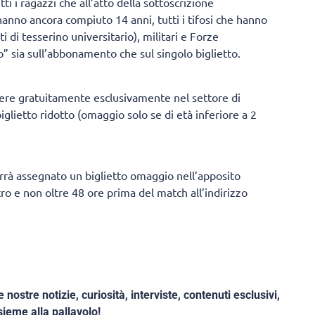
ti i ragazzi che all’atto della sottoscrizione
anno ancora compiuto 14 anni, tutti i tifosi che hanno
i di tesserino universitario), militari e Forze
o” sia sull’abbonamento che sul singolo biglietto.
dere gratuitamente esclusivamente nel settore di
iglietto ridotto (omaggio solo se di età inferiore a 2
errà assegnato un biglietto omaggio nell’apposito
ro e non oltre 48 ore prima del match all’indirizzo
e nostre notizie, curiosità, interviste, contenuti esclusivi,
ieme alla pallavolo!