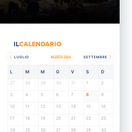
IL
CALENDARIO
AGOSTO 2026
LUGLIO
SETTEMBRE
L
M
M
G
V
S
D
27
28
29
30
31
1
2
3
4
5
6
7
8
9
10
11
12
13
14
15
16
17
18
19
20
21
22
23
24
25
26
27
28
29
30