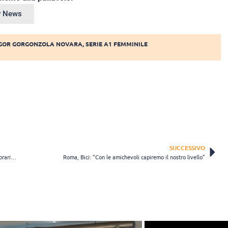
ey News
IGOR GORGONZOLA NOVARA
,
SERIE A1 FEMMINILE
SUCCESSIVO
Cuneo Granda e Cuneo Volley si presentano il 28 settembre, ma con orari diversi
Roma, Bici: “Con le amichevoli capiremo il nostro livello”