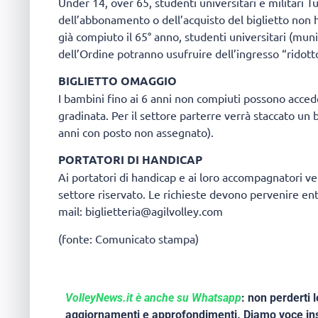
Under 14, over 65, studenti universitari e militari Tut
dell’abbonamento o dell’acquisto del biglietto non h
già compiuto il 65° anno, studenti universitari (munit
dell’Ordine potranno usufruire dell’ingresso “ridott
BIGLIETTO OMAGGIO
I bambini fino ai 6 anni non compiuti possono acce
gradinata. Per il settore parterre verrà staccato un b
anni con posto non assegnato).
PORTATORI DI HANDICAP
Ai portatori di handicap e ai loro accompagnatori v
settore riservato. Le richieste devono pervenire ent
mail: biglietteria@agilvolley.com
(fonte: Comunicato stampa)
VolleyNews.it è anche su Whatsapp
: non perderti l
aggiornamenti e approfondimenti. Diamo voce ins