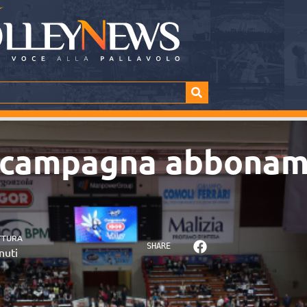
a campagna abboname
TTURA
SHARE
nuti