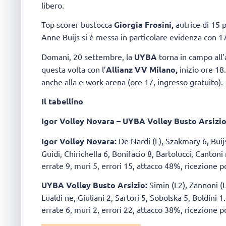
libero.
Top scorer bustocca
Giorgia Frosini,
autrice di 15 
Anne Buijs si è messa in particolare evidenza con 17
Domani, 20 settembre, la
UYBA
torna in campo all
questa volta con l’
Allianz VV Milano,
inizio ore 18
anche alla e-work arena (ore 17, ingresso gratuito).
Il tabellino
Igor Volley Novara – UYBA Volley Busto Arsizio 2
Igor Volley Novara:
De Nardi (L), Szakmary 6, Buij
Guidi, Chirichella 6, Bonifacio 8, Bartolucci, Cantoni 
errate 9, muri 5, errori 15, attacco 48%, ricezione p
UYBA Volley Busto Arsizio:
Simin (L2), Zannoni (L)
Lualdi ne, Giuliani 2, Sartori 5, Sobolska 5, Boldini 1
errate 6, muri 2, errori 22, attacco 38%, ricezione 