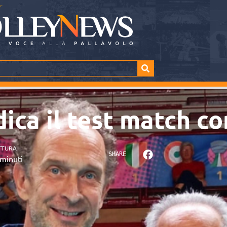
ica il test match co
TTURA
SHARE
minuti