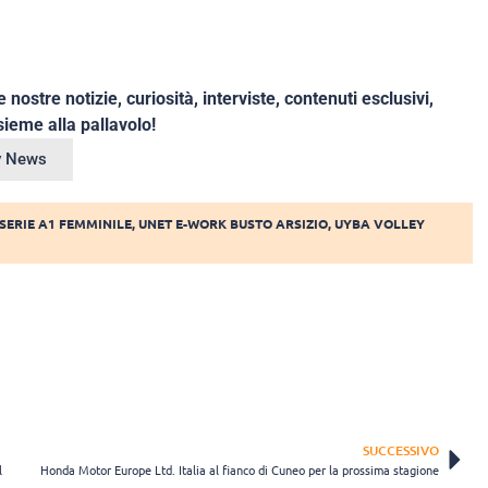
e nostre notizie, curiosità, interviste, contenuti esclusivi,
ieme alla pallavolo!
ey News
SERIE A1 FEMMINILE
,
UNET E-WORK BUSTO ARSIZIO
,
UYBA VOLLEY
SUCCESSIVO
l
Honda Motor Europe Ltd. Italia al fianco di Cuneo per la prossima stagione