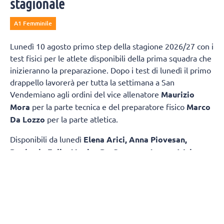
stagionale
A1 Femminile
Lunedì 10 agosto primo step della stagione 2026/27 con i
test fisici per le atlete disponibili della prima squadra che
inizieranno la preparazione. Dopo i test di lunedì il primo
drappello lavorerà per tutta la settimana a San
Vendemiano agli ordini del vice allenatore
Maurizio
Mora
per la parte tecnica e del preparatore fisico
Marco
Da Lozzo
per la parte atletica.
Disponibili da lunedì
Elena Arici, Anna Piovesan,
Raphaela Folie, Monica De Gennaro, Joanna Wolosz
,
dal 21 agosto saranno in gruppo anche le cinesi
Zhu Ting
e Yao Di
, a seguire man mano che esauriranno i loro
impegni con le nazionali e il seguente periodo di riposo si
aggiungeranno tutte le altre e coach Santarelli. Nel
frattempo saranno aggregate alla prima squadra alcune