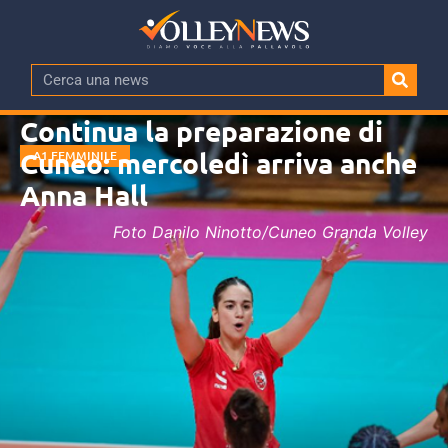
Continua la preparazione di
Cuneo: mercoledì arriva anche
A1 FEMMINILE
Anna Hall
Foto Danilo Ninotto/Cuneo Granda Volley