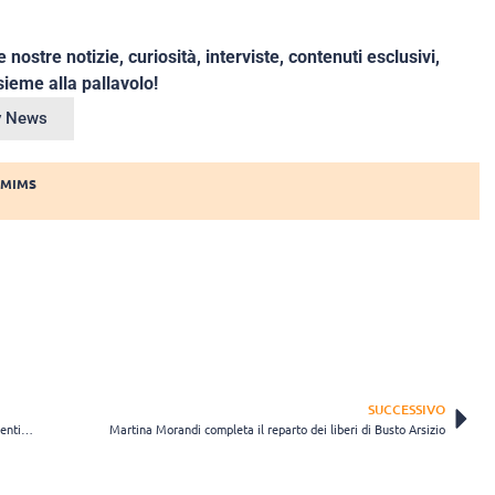
e nostre notizie, curiosità, interviste, contenuti esclusivi,
ieme alla pallavolo!
ey News
 MIMS
SUCCESSIVO
Viola Tonello saluta la Futura: “Due anni pieni di emozioni, mi sono sentita a casa”
Martina Morandi completa il reparto dei liberi di Busto Arsizio