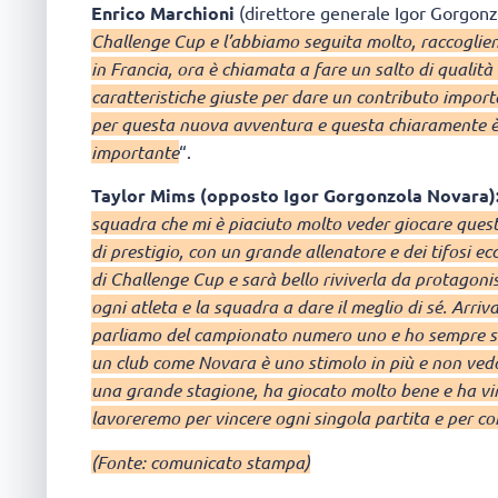
Enrico Marchioni
(direttore generale Igor Gorgonz
Challenge Cup e l’abbiamo seguita molto, raccoglien
in Francia, ora è chiamata a fare un salto di qualit
caratteristiche giuste per dare un contributo impo
per questa nuova avventura e questa chiaramente è 
importante
“.
Taylor Mims (opposto Igor Gorgonzola Novara)
squadra che mi è piaciuto molto veder giocare quest
di prestigio, con un grande allenatore e dei tifosi ec
di Challenge Cup e sarà bello riviverla da protagon
ogni atleta e la squadra a dare il meglio di sé. Arriva
parliamo del campionato numero uno e ho sempre sogn
un club come Novara è uno stimolo in più e non vedo l
una grande stagione, ha giocato molto bene e ha v
lavoreremo per vincere ogni singola partita e per c
(Fonte: comunicato stampa)