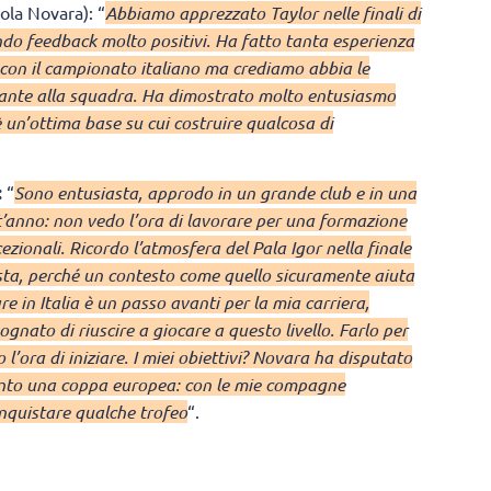
ola Novara): “
Abbiamo apprezzato Taylor nelle finali di
do feedback molto positivi. Ha fatto tanta esperienza
à con il campionato italiano ma crediamo abbia le
rtante alla squadra. Ha dimostrato molto entusiasmo
un’ottima base su cui costruire qualcosa di
:
“
Sono entusiasta, approdo in un grande club e in una
’anno: non vedo l’ora di lavorare per una formazione
cezionali. Ricordo l’atmosfera del Pala Igor nella finale
ista, perché un contesto come quello sicuramente aiuta
re in Italia è un passo avanti per la mia carriera,
ato di riuscire a giocare a questo livello. Farlo per
’ora di iniziare. I miei obiettivi? Novara ha disputato
into una coppa europea: con le mie compagne
onquistare qualche trofeo
“.