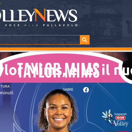
lor Mims, è lei il 
TTURA
SHARE
minuti