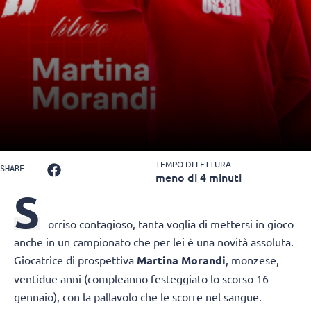
TEMPO DI LETTURA
SHARE
meno di 4 minuti
S
orriso contagioso, tanta voglia di mettersi in gioco
anche in un campionato che per lei è una novità assoluta.
Giocatrice di prospettiva
Martina Morandi
, monzese,
ventidue anni (compleanno festeggiato lo scorso 16
gennaio), con la pallavolo che le scorre nel sangue.