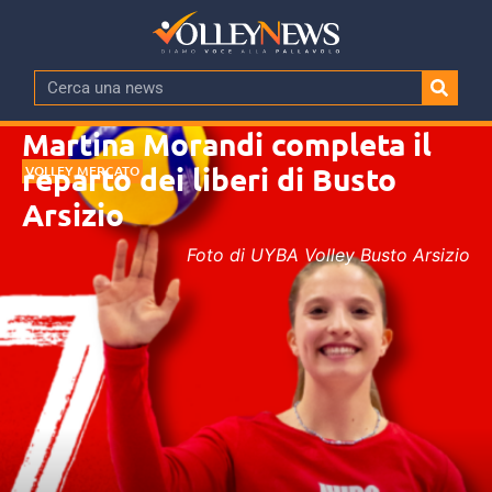
Martina Morandi completa il
reparto dei liberi di Busto
VOLLEY MERCATO
Arsizio
Foto di UYBA Volley Busto Arsizio