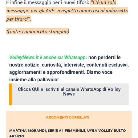
E infine il messaggio per i nuovi tifosi:
“C’è un solo
messaggio per gli AdF: vi aspetto numerosi al palazzetto
per tifarci”.
(fonte: comunicato stampaa)
VolleyNews.it è anche su Whatsapp
: non perderti le
nostre notizie, curiosità, interviste, contenuti esclusivi,
aggiornamenti e approfondimenti. Diamo voce
insieme alla pallavolo!
Clicca QUI e iscriviti al canale WhatsApp di Volley
News
ARGOMENTI CORRELATI
MARTINA MORANDI
,
SERIE A1 FEMMINILE
,
UYBA VOLLEY BUSTO
ARSIZIO