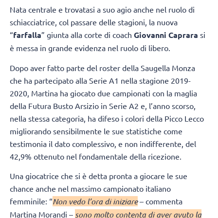
Nata centrale e trovatasi a suo agio anche nel ruolo di
schiacciatrice, col passare delle stagioni, la nuova
“
farfalla
” giunta alla corte di coach
Giovanni Caprara
si
è messa in grande evidenza nel ruolo di libero.
Dopo aver fatto parte del roster della Saugella Monza
che ha partecipato alla Serie A1 nella stagione 2019-
2020, Martina ha giocato due campionati con la maglia
della Futura Busto Arsizio in Serie A2 e, l’anno scorso,
nella stessa categoria, ha difeso i colori della Picco Lecco
migliorando sensibilmente le sue statistiche come
testimonia il dato complessivo, e non indifferente, del
42,9% ottenuto nel fondamentale della ricezione.
Una giocatrice che si è detta pronta a giocare le sue
chance anche nel massimo campionato italiano
femminile: “
Non vedo l’ora di iniziare
– commenta
Martina Morandi –
sono molto contenta di aver avuto la