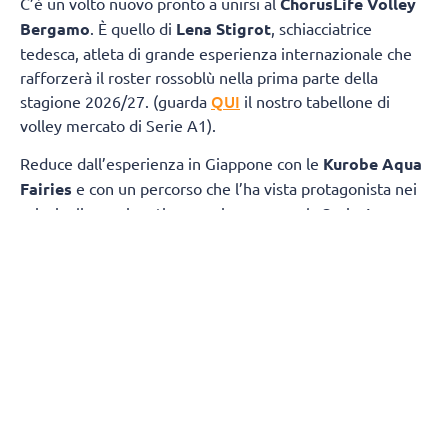
C’è un volto nuovo pronto a unirsi al
ChorusLife Volley
Bergamo
. È quello di
Lena Stigrot
, schiacciatrice
tedesca, atleta di grande esperienza internazionale che
rafforzerà il roster rossoblù nella prima parte della
QUI
stagione 2026/27. (guarda
il nostro tabellone di
volley mercato di Serie A1).
Reduce dall’esperienza in Giappone con le
Kurobe Aqua
Fairies
e con un percorso che l’ha vista protagonista nei
principali campionati europei, compresa la Serie A
italiana con Roma, Busto Arsizio e Cuneo, Stigrot sarà a
disposizione di coach Marcello Cervellin dall’inizio della
preparazione e vestirà la maglia di ChorusLife Volley
Bergamo fino all’avvio della
Major League americana
,
previsto nel mese di
dicembre
.
La schiacciatrice tedesca potrà così offrire il proprio
contributo in una fase cruciale della stagione, disputando
circa 10 gare di campionato, mettendo al servizio della
squadra tutta la propria esperienza internazionale, il suo