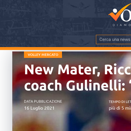
VOLLEY MERCATO
New Mater, Ricc
coach Gulinelli:
DATA PUBBLICAZIONE
TEMPO DI LE
16 Luglio 2021
più di 5 mi