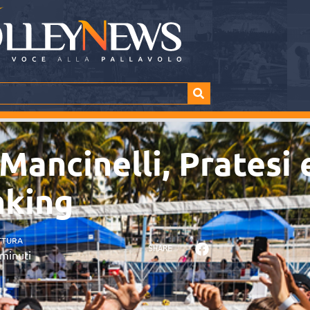
Mancinelli, Pratesi 
nking
TTURA
SHARE
minuti