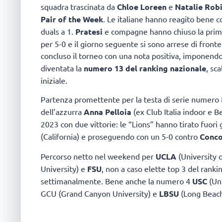
squadra trascinata da
Chloe Loreen
e
Natalie Rob
Pair of the Week
. Le italiane hanno reagito bene c
duals a 1.
Pratesi
e compagne hanno chiuso la prima
per 5-0 e il giorno seguente si sono arrese di front
concluso il torneo con una nota positiva, imponend
diventata la
numero 13 del ranking nazionale
, sc
iniziale.
Partenza promettente per la testa di serie numero
dell’azzurra
Anna Pelloia
(ex Club Italia indoor e B
2023 con due vittorie: le “Lions” hanno tirato fuori 
(California) e proseguendo con un 5-0 contro
Conco
Percorso netto nel weekend per
UCLA
(University o
University) e
FSU
, non a caso elette top 3 del rankin
settimanalmente. Bene anche la numero 4
USC
(Uni
GCU (Grand Canyon University) e
LBSU
(Long Beach