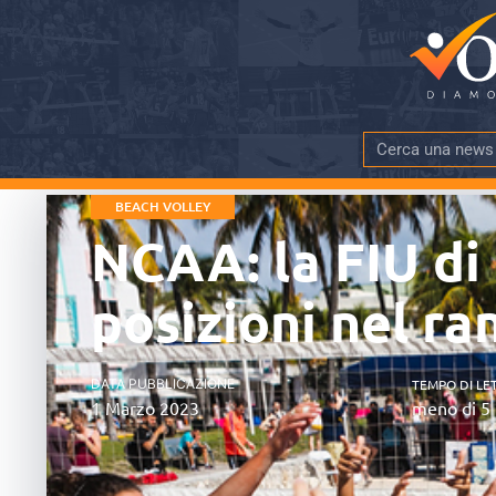
BEACH VOLLEY
NCAA: la FIU di 
posizioni nel ra
DATA PUBBLICAZIONE
TEMPO DI LE
1 Marzo 2023
meno di 5 