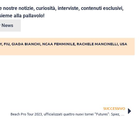
e nostre notizie, curiosità, interviste, contenuti esclusivi,
ieme alla pallavolo!
ey News
Y
,
FIU
,
GIADA BIANCHI
,
NCAA FEMMINILE
,
RACHELE MANCINELLI
,
USA
SUCCESSIVO
Beach Pro Tour 2023, ufficializzati quattro nuovi tornei “Futures”: Spiez, Helsinki, Messina e Montpellier