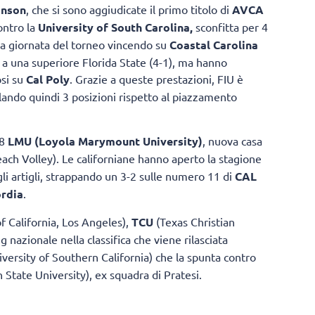
inson
, che si sono aggiudicate il primo titolo di
AVCA
ontro la
University of South Carolina,
sconfitta per 4
 giornata del torneo vincendo su
Coastal Carolina
e a una superiore Florida State (4-1), ma hanno
osi su
Cal Poly
. Grazie a queste prestazioni, FIU è
alando quindi 3 posizioni rispetto al piazzamento
 8
LMU
(Loyola Marymount University)
, nuova casa
each Volley). Le californiane hanno aperto la stagione
gli artigli, strappando un 3-2 sulle numero 11 di
CAL
rdia
.
f California, Los Angeles),
TCU
(Texas Christian
g nazionale nella classifica che viene rilasciata
versity of Southern California) che la spunta contro
 State University), ex squadra di Pratesi.