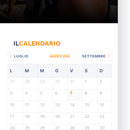
IL
CALENDARIO
AGOSTO 2026
LUGLIO
SETTEMBRE
L
M
M
G
V
S
D
27
28
29
30
31
1
2
3
4
5
6
7
8
9
10
11
12
13
14
15
16
17
18
19
20
21
22
23
24
25
26
27
28
29
30