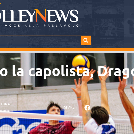
o la capolista, Drag
TTURA
SHARE
minuti