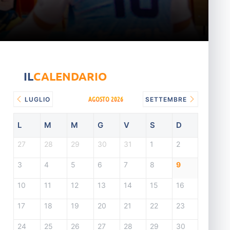
IL
CALENDARIO
AGOSTO 2026
LUGLIO
SETTEMBRE
L
M
M
G
V
S
D
27
28
29
30
31
1
2
3
4
5
6
7
8
9
10
11
12
13
14
15
16
17
18
19
20
21
22
23
24
25
26
27
28
29
30