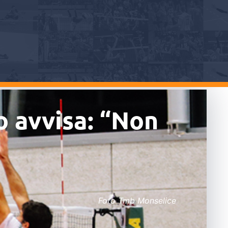
o avvisa: “Non
Foto Tmb Monselice