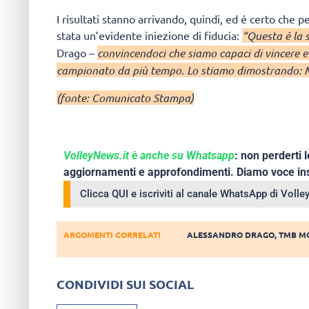
I risultati stanno arrivando, quindi, ed é certo che pe
stata un’evidente iniezione di fiducia:
“Questa é la
Drago –
convincendoci che siamo capaci di vincere e
campionato da più tempo. Lo stiamo dimostrando: Mo
(fonte: Comunicato Stampa)
VolleyNews.it è anche su Whatsapp
: non perderti l
aggiornamenti e approfondimenti. Diamo voce ins
Clicca QUI e iscriviti al canale WhatsApp di Voll
ARGOMENTI CORRELATI
ALESSANDRO DRAGO
,
TMB M
CONDIVIDI SUI SOCIAL