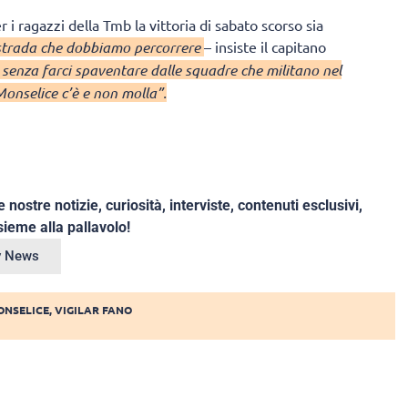
r i ragazzi della Tmb la vittoria di sabato scorso sia
 strada che dobbiamo percorrere
– insiste il capitano
 senza farci spaventare dalle squadre che militano nel
nselice c’è e non molla”.
e nostre notizie, curiosità, interviste, contenuti esclusivi,
ieme alla pallavolo!
ey News
ONSELICE
,
VIGILAR FANO