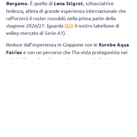
Bergamo
. È quello di
Lena Stigrot
, schiacciatrice
tedesca, atleta di grande esperienza internazionale che
rafforzerà il roster rossoblù nella prima parte della
QUI
stagione 2026/27. (guarda
il nostro tabellone di
volley mercato di Serie A1).
Reduce dall’esperienza in Giappone con le
Kurobe Aqua
Fairies
e con un percorso che l’ha vista protagonista nei
principali campionati europei, compresa la Serie A
italiana con Roma, Busto Arsizio e Cuneo, Stigrot sarà a
disposizione di coach Marcello Cervellin dall’inizio della
preparazione e vestirà la maglia di ChorusLife Volley
Bergamo fino all’avvio della
Major League americana
,
previsto nel mese di
dicembre
.
La schiacciatrice tedesca potrà così offrire il proprio
contributo in una fase cruciale della stagione, disputando
circa 10 gare di campionato, mettendo al servizio della
squadra tutta la propria esperienza internazionale, il suo