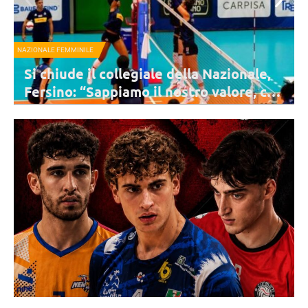
NAZIONALE FEMMINILE
I consigli di lettura di Velasco all’Italia:
dal “Libro della Giungla” a “Fahrenheit
451”
Velasco ha consegnato due libri a ciascuna delle atlete impegnate
con la preparazione per i prossimi Campionati Europei: una
bellissima iniziativa.