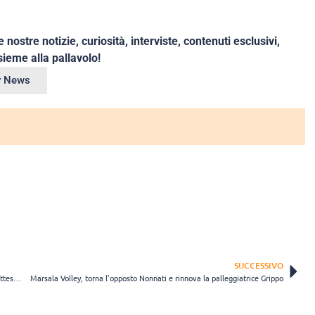
e nostre notizie, curiosità, interviste, contenuti esclusivi,
ieme alla pallavolo!
ey News
SUCCESSIVO
Modena e Giuliani comunicano la separazione, tra ringraziamenti e attestati di stima
Marsala Volley, torna l’opposto Nonnati e rinnova la palleggiatrice Grippo