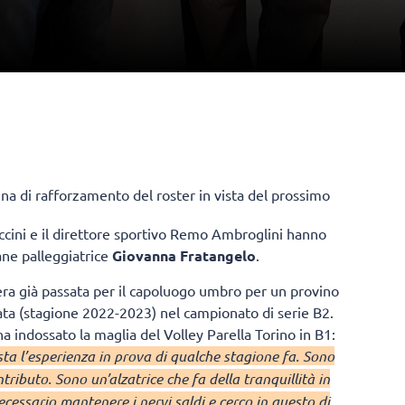
a di rafforzamento del roster in vista del prossimo
ccini e il direttore sportivo Remo Ambroglini hanno
ane palleggiatrice
Giovanna Fratangelo
.
era già passata per il capoluogo umbro per un provino
ata (stagione 2022-2023) nel campionato di serie B2.
ha indossato la maglia del Volley Parella Torino in B1:
sta l’esperienza in prova di qualche stagione fa. Sono
tributo. Sono un’alzatrice che fa della tranquillità in
cessario mantenere i nervi saldi e cerco in questo di