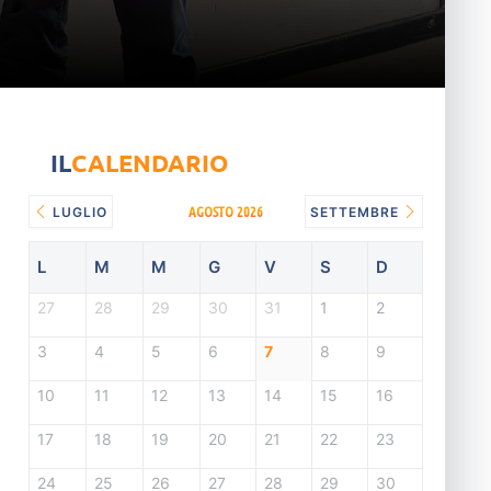
IL
CALENDARIO
AGOSTO 2026
LUGLIO
SETTEMBRE
L
M
M
G
V
S
D
27
28
29
30
31
1
2
3
4
5
6
7
8
9
10
11
12
13
14
15
16
17
18
19
20
21
22
23
24
25
26
27
28
29
30