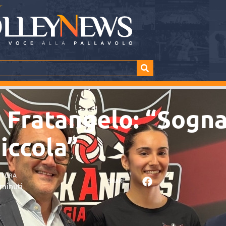
a Fratangelo: “Sogna
iccola”
TTURA
SHARE
minuti