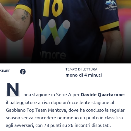
TEMPO DI LETTURA
SHARE
meno di 4 minuti
N
ona stagione in Serie A per
Davide Quartarone
:
il palleggiatore arriva dopo un’eccellente stagione al
Gabbiano Top Team Mantova, dove ha concluso la regular
season senza concedere nemmeno un punto in classifica
agli avversari, con 78 punti su 26 incontri disputati.