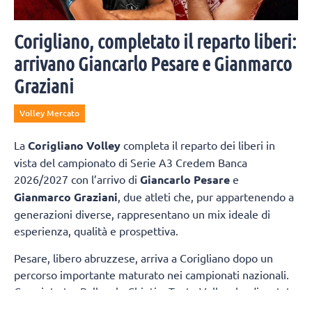
Corigliano, completato il reparto liberi:
arrivano Giancarlo Pesare e Gianmarco
Graziani
Volley Mercato
La
Corigliano Volley
completa il reparto dei liberi in
vista del campionato di Serie A3 Credem Banca
2026/2027 con l’arrivo di
Giancarlo Pesare
e
Gianmarco Graziani
, due atleti che, pur appartenendo a
generazioni diverse, rappresentano un mix ideale di
esperienza, qualità e prospettiva.
Pesare, libero abruzzese, arriva a Corigliano dopo un
percorso importante maturato nei campionati nazionali.
Cresciuto tra Pallavolo Chieti e Teate Volley, ha disputato
diverse stagioni in Serie A2 con la Sieco Impavida Ortona