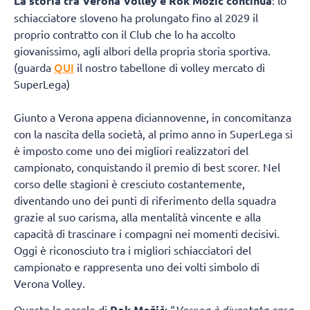
La storia tra Verona Volley e Rok Možič continua
schiacciatore sloveno ha prolungato fino al 2029 il
proprio contratto con il Club che lo ha accolto
giovanissimo, agli albori della propria storia sportiva.
QUI
(guarda
il nostro tabellone di volley mercato di
SuperLega)
Giunto a Verona appena diciannovenne, in concomitanza
con la nascita della società, al primo anno in SuperLega si
è imposto come uno dei migliori realizzatori del
campionato, conquistando il premio di best scorer. Nel
corso delle stagioni è cresciuto costantemente,
diventando uno dei punti di riferimento della squadra
grazie al suo carisma, alla mentalità vincente e alla
capacità di trascinare i compagni nei momenti decisivi.
Oggi è riconosciuto tra i migliori schiacciatori del
campionato e rappresenta uno dei volti simbolo di
Verona Volley.
Queste le parole di
Rok Možič
: “
Verona è diventata casa