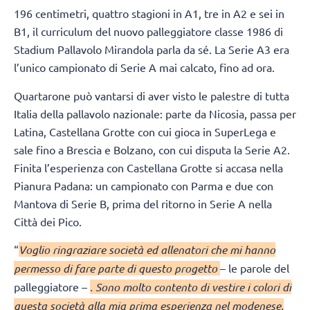
196 centimetri, quattro stagioni in A1, tre in A2 e sei in
B1, il curriculum del nuovo palleggiatore classe 1986 di
Stadium Pallavolo Mirandola parla da sé. La Serie A3 era
l’unico campionato di Serie A mai calcato, fino ad ora.
Quartarone può vantarsi di aver visto le palestre di tutta
Italia della pallavolo nazionale: parte da Nicosia, passa per
Latina, Castellana Grotte con cui gioca in SuperLega e
sale fino a Brescia e Bolzano, con cui disputa la Serie A2.
Finita l’esperienza con Castellana Grotte si accasa nella
Pianura Padana: un campionato con Parma e due con
Mantova di Serie B, prima del ritorno in Serie A nella
Città dei Pico.
“
Voglio ringraziare società ed allenatori che mi hanno
permesso di fare parte di questo progetto
– le parole del
palleggiatore –
. Sono molto contento di vestire i colori di
questa società alla mia prima esperienza nel modenese.