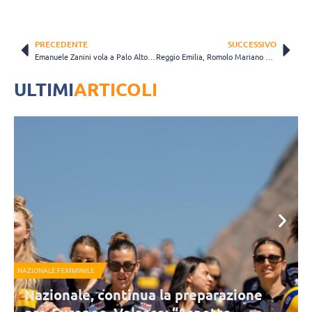
PRECEDENTE
SUCCESSIVO
Emanuele Zanini vola a Palo Alto: allenerà anche la figlia di Steph Curry
Reggio Emilia, Romolo Mariano firma per un’altra stagione
ULTIMI
ARTICOLI
NAZIONALE FEMMINILE
S
Nazionale, continua la preparazione