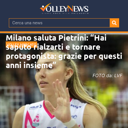
Milano saluta Pietrini: “Hai
saputo rialzarti e tornare
VOLLEY MERCATO
protagonista: grazie per questi
anni insieme”
FOTO da: LVF