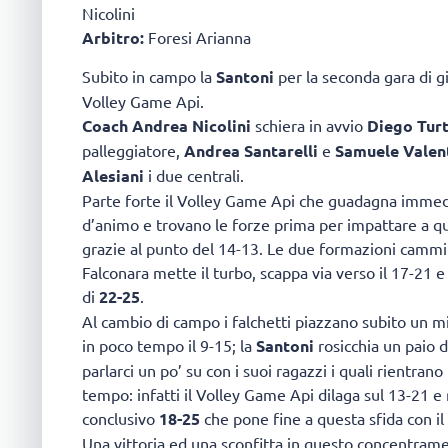
Nicolini
Arbitro:
Foresi Arianna
Subito in campo la
Santoni
per la seconda gara di gi
Volley Game Api.
Coach Andrea Nicolini
schiera in avvio
Diego Tur
palleggiatore,
Andrea Santarelli
e
Samuele Valent
Alesiani
i due centrali.
Parte forte il Volley Game Api che guadagna immedia
d’animo e trovano le forze prima per impattare a qu
grazie al punto del 14-13. Le due formazioni cammi
Falconara mette il turbo, scappa via verso il 17-21 e
di
22-25
.
Al cambio di campo i falchetti piazzano subito un 
in poco tempo il 9-15; la
Santoni
rosicchia un paio 
parlarci un po’ su con i suoi ragazzi i quali rientran
tempo: infatti il Volley Game Api dilaga sul 13-21 e 
conclusivo
18-25
che pone fine a questa sfida con il 
Una vittoria ed una sconfitta in questo concentram