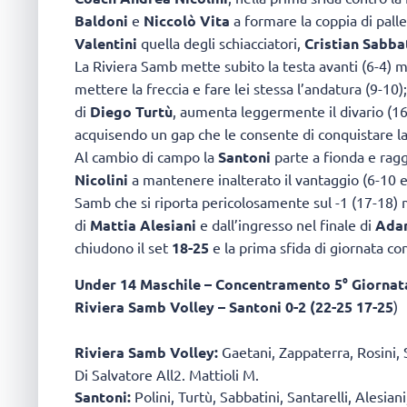
Baldoni
e
Niccolò Vita
a formare la coppia di pall
Valentini
quella degli schiacciatori,
Cristian Sabba
La Riviera Samb mette subito la testa avanti (6-4) m
mettere la freccia e fare lei stessa l’andatura (9-10)
di
Diego Turtù
, aumenta leggermente il divario (16
acquisendo un gap che le consente di conquistare la
Al cambio di campo la
Santoni
parte a fionda e ragg
Nicolini
a mantenere inalterato il vantaggio (6-10 e 
Samb che si riporta pericolosamente sul -1 (17-18)
di
Mattia Alesiani
e dall’ingresso nel finale di
Adam
chiudono il set
18-25
e la prima sfida di giornata con 
Under 14 Maschile – Concentramento 5° Giornat
Riviera Samb Volley – Santoni 0-2 (22-25 17-25
)
Riviera Samb Volley:
Gaetani, Zappaterra, Rosini, S
Di Salvatore All2. Mattioli M.
Santoni:
Polini, Turtù, Sabbatini, Santarelli, Alesiani,