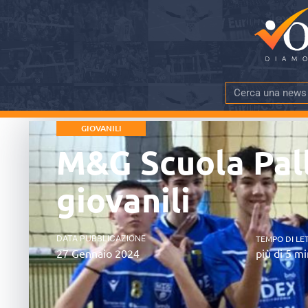
GIOVANILI
M&G Scuola Pall
giovanili
DATA PUBBLICAZIONE
TEMPO DI LE
27 Gennaio 2024
più di 5 mi