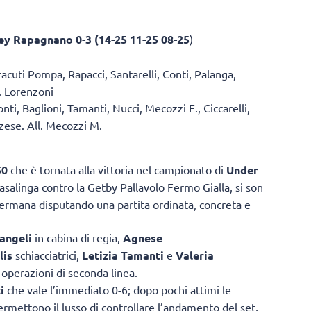
ley Rapagnano 0-3 (14-25 11-25 08-25
)
acuti Pompa, Rapacci, Santarelli, Conti, Palanga,
. Lorenzoni
nti, Baglioni, Tamanti, Nucci, Mecozzi E., Ciccarelli,
azzese. All. Mecozzi M.
50
che è tornata alla vittoria nel campionato di
Under
 casalinga contro la Getby Pallavolo Fermo Gialla, si son
s Fermana disputando una partita ordinata, concreta e
angeli
in cabina di regia,
Agnese
lis
schiacciatrici,
Letizia Tamanti
e
Valeria
operazioni di seconda linea.
i
che vale l’immediato 0-6; dopo pochi attimi le
rmettono il lusso di controllare l’andamento del set,