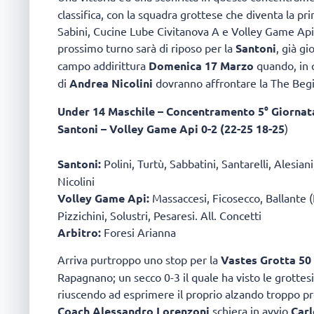
classifica, con la squadra grottese che diventa la pr
Sabini, Cucine Lube Civitanova A e Volley Game Api le
prossimo turno sarà di riposo per la
Santoni
, già gi
campo addirittura
Domenica 17 Marzo
quando, in q
di
Andrea Nicolini
dovranno affrontare la The Begi
Under 14 Maschile – Concentramento 5° Giornat
Santoni – Volley Game Api 0-2 (22-25 18-25
)
Santoni:
Polini, Turtù, Sabbatini, Santarelli, Alesiani,
Nicolini
Volley Game Api:
Massaccesi, Ficosecco, Ballante (L
Pizzichini, Solustri, Pesaresi. All. Concetti
Arbitro:
Foresi Arianna
Arriva purtroppo uno stop per la
Vastes Grotta 50
Rapagnano; un secco 0-3 il quale ha visto le grottes
riuscendo ad esprimere il proprio alzando troppo p
Coach Alessandro Lorenzoni
schiera in avvio
Car