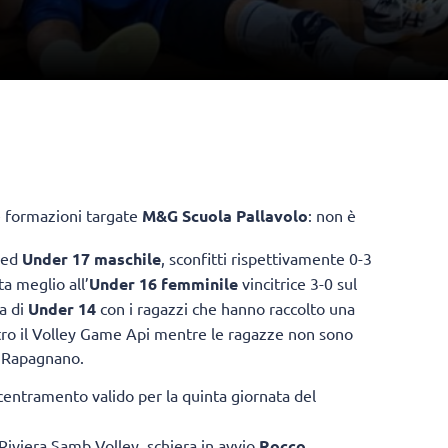
le formazioni targate
M&G Scuola Pallavolo
: non è
ed
Under 17 maschile
, sconfitti rispettivamente 0-3
a meglio all’
Under 16 femminile
vincitrice 3-0 sul
a di
Under 14
con i ragazzi che hanno raccolto una
ntro il Volley Game Api mentre le ragazze non sono
ey Rapagnano.
entramento valido per la quinta giornata del
a Riviera Samb Volley, schiera in avvio
Rocco