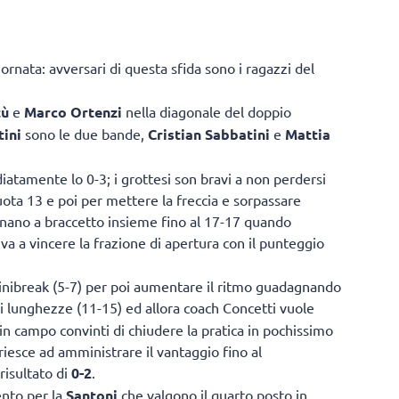
ornata: avversari di questa sfida sono i ragazzi del
tù
e
Marco Ortenzi
nella diagonale del doppio
ini
sono le due bande,
Cristian Sabbatini
e
Mattia
tamente lo 0-3; i grottesi son bravi a non perdersi
ota 13 e poi per mettere la freccia e sorpassare
nano a braccetto insieme fino al 17-17 quando
 va a vincere la frazione di apertura con il punteggio
minibreak (5-7) per poi aumentare il ritmo guadagnando
di lunghezze (11-15) ed allora coach Concetti vuole
o in campo convinti di chiudere la pratica in pochissimo
riesce ad amministrare il vantaggio fino al
risultato di
0-2
.
ento per la
Santoni
che valgono il quarto posto in