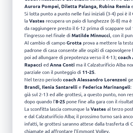
Aurora Pompei, Diletta Palanga, Rubina Remia
Si lotta punto a punto nelle fasi iniziali (3-4) poi è i
la
Vastes
recupera un paio di lunghezze (6-8) ma è
da raggiungere presto il 6-12 prima di scappare sul
l’ingresso nel finale di
Matilde Minnucci
, con il pu
Al cambio di campo
Grotta
prova a mettere la testa
padrone di casa consente alle ospiti di capovolgere 
poi ad allungare di prepotenza verso il 4-13;
coach 
Rapacci
ed
Anna Conti
ma il Calzaturificio Alba no
parziale con il punteggio di
11-25
.
Nel terzo periodo
coach Alessandro Lorenzoni
ge
Brandi, Ilenia Santarelli
e
Federica Marinangeli
:
già sul 2-13 ed alle grottesi, a questo punto, non res
dopo quando l’
8-25
pone fine alla gara con il risulta
La sconfitta lascia comunque la
Vastes
al terzo pos
e dal Calzaturificio Alba; il prossimo turno sarà anco
infatti, le grottesi saranno attese dalla trasferta d
chiamate ad affrontare l’Emmont Volley.