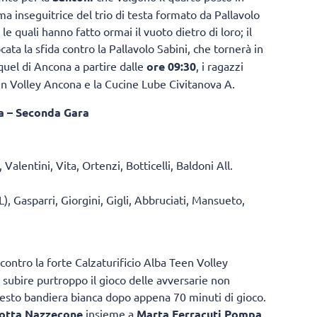
ima inseguitrice del trio di testa formato da Pallavolo
 quali hanno fatto ormai il vuoto dietro di loro; il
ocata la sfida contro la Pallavolo Sabini, che tornerà in
uel di Ancona a partire dalle
ore 09:30
, i ragazzi
n Volley Ancona e la Cucine Lube Civitanova A.
a – Seconda Gara
 Valentini, Vita, Ortenzi, Botticelli, Baldoni All.
), Gasparri, Giorgini, Gigli, Abbruciati, Mansueto,
contro la forte Calzaturificio Alba Teen Volley
i subire purtroppo il gioco delle avversarie non
resto bandiera bianca dopo appena 70 minuti di gioco.
lotta Nazzecone
insieme a
Marta Ferracuti Pompa,