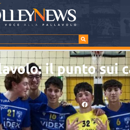
avolo: il punto sui 
TTURA
SHARE
nuti