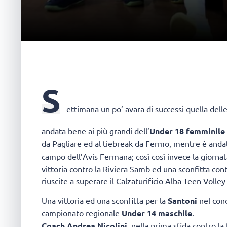
S
ettimana un po’ avara di successi quella del
andata bene ai più grandi dell’
Under 18 femminile
da Pagliare ed al tiebreak da Fermo, mentre è andat
campo dell’Avis Fermana; così così invece la giornat
vittoria contro la Riviera Samb ed una sconfitta co
riuscite a superare il Calzaturificio Alba Teen Voll
Una vittoria ed una sconfitta per la
Santoni
nel conc
campionato regionale
Under 14 maschile
.
Coach Andrea Nicolini
, nella prima sfida contro l