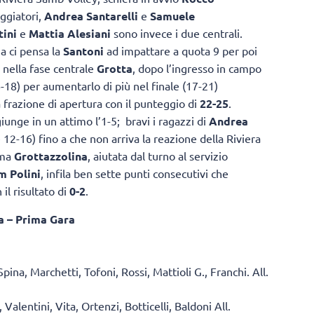
eggiatori,
Andrea Santarelli
e
Samuele
tini
e
Mattia Alesiani
sono invece i due centrali.
a ci pensa la
Santoni
ad impattare a quota 9 per poi
; nella fase centrale
Grotta
, dopo l’ingresso in campo
-18) per aumentarlo di più nel finale (17-21)
 frazione di apertura con il punteggio di
22-25
.
iunge in un attimo l’1-5; bravi i ragazzi di
Andrea
12-16) fino a che non arriva la reazione della Riviera
 ma
Grottazzolina
, aiutata dal turno al servizio
 Polini
, infila ben sette punti consecutivi che
il risultato di
0-2
.
a – Prima Gara
pina, Marchetti, Tofoni, Rossi, Mattioli G., Franchi. All.
 Valentini, Vita, Ortenzi, Botticelli, Baldoni All.