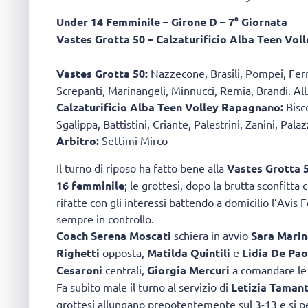
Under 14 Femminile – Girone D – 7° Giornata
Vastes Grotta 50 – Calzaturificio Alba Teen Vol
Vastes Grotta 50:
Nazzecone, Brasili, Pompei, Ferr
Screpanti, Marinangeli, Minnucci, Remia, Brandi. All
Calzaturificio Alba Teen Volley Rapagnano:
Bisco
Sgalippa, Battistini, Criante, Palestrini, Zanini, Pal
Arbitro:
Settimi Mirco
Il turno di riposo ha fatto bene alla
Vastes Grotta 
16 femminile
; le grottesi, dopo la brutta sconfitta
rifatte con gli interessi battendo a domicilio l’Avi
sempre in controllo.
Coach Serena Moscati
schiera in avvio
Sara Marin
Righetti
opposta,
Matilda Quintili
e
Lidia De Pao
Cesaroni
centrali,
Giorgia Mercuri
a comandare le 
Fa subito male il turno al servizio di
Letizia Tamant
grottesi allungano prepotentemente sul 3-13 e si pe