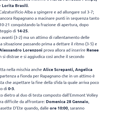
e
Lorita Brasili
.
l Calzaturificio Alba a spingere e ad allungare sul 3-7;
 ancora Rapagnano a macinare punti in sequenza tanto
 10-21 conquistando la frazione di apertura, dopo
nteggio di
14-25
.
 avanti (3-2) ma un attimo di rallentamento delle
la situazione passando prima a dettare il ritmo (3-5) e
Alessandro Lorenzoni
prova allora ad inserire
Renee
n si distrae e si aggiudica così anche il secondo
tta nella mischia anche
Alice Screpanti, Angelica
 partenza a fionda per Rapagnano che in un attimo è
ta che aspettare la fine della sfida la quale arriva poco
to di
0-3
.
to dietro al duo di testa composto dall’Emmont Volley
ra difficile da affrontare:
Domenica 28 Gennaio
,
i Casette D’Ete quando, dalle
ore 10:00
, saranno