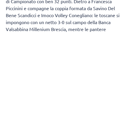
di Campionato con ben 32 punti. Dietro a Francesca
Piccinini e compagne la coppia formata da Savino Del
Bene Scandicci e Imoco Volley Conegliano: le toscane si
impongono con un netto 3-0 sul campo della Banca
Valsabbina Millenium Brescia, mentre le pantere
graffiano la Unet E-Work Busto Arsizio, sconfitta al
PalaYamamay con lo stesso risultato. Rafforza il sesto
posto, scavando un solco su chi insegue, la Saugella Team
Monza, capace di violare il PalaAgnelli di Bergamo per 3-
1.
L'ottavo posto, ultimo utile per la qualificazione ai quarti
di finale di Coppa Italia, lo conquista in volata la Bosca
S.Bernardo Cuneo, autrice di un dicembre sensazionale:
dopo aver battuto in casa Scandicci e Novara, vince per 3-
0 a Milano contro il Club Italia Crai e supera in un sol
colpo Brescia e Bergamo. In coda, grande battaglia tra
Lardini Filottrano e Reale Mutua Fenera Chieri: al
PalaBaldinelli hanno la meglio al tie-break le marchigiane