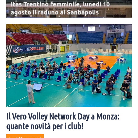
Itas Trentino femminile, lunedì 10
agosto il raduno al Sanbàpolis
La stagione dell'Itas Trentino sta per cominciare: l'appuntamento è
per lunedì 10 agosto al Sanbàpolis. Presenti tutte le atlete in rosa,
tranne Frelih.
Il Vero Volley Network Day a Monza:
quante novità per i club!