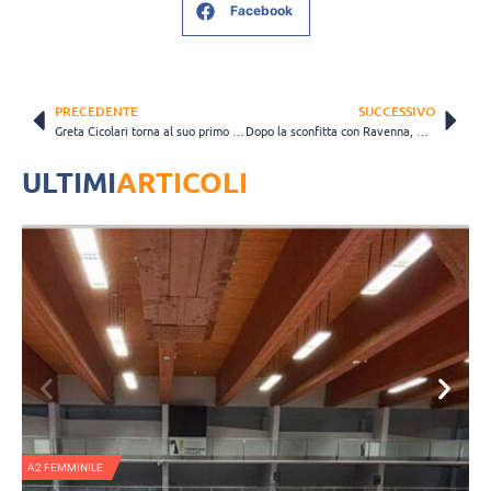
Facebook
PRECEDENTE
SUCCESSIVO
Greta Cicolari torna al suo primo amore, ma il rientro in campo non è fortunato
Dopo la sconfitta con Ravenna, Martignacco prenota un colpaccio
ULTIMI
ARTICOLI
A2 FEMMINILE
N