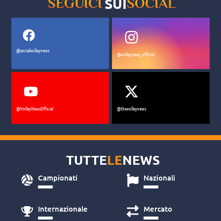
SUI
SEGUICI
SOCIAL
@socialvolleynews
@volleynews_official
@VolleyNewsOfficial
@thevolleynews
TUTTE
LE
NEWS
Campionati
Nazionali
Internazionale
Mercato