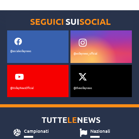
Perché Velasco ha bocciato Antropova
schiacciatrice senza provarla con Orro,
Egonu e Sylla?
Focus