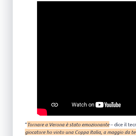
“
Tornare a Verona è stato emozionante
– dice il te
giocatore ho vinto una Coppa Italia, a maggio da te