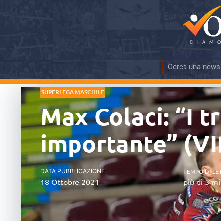
SUPERLEGA MASCHILE
Max Colaci: “I t
importante” (V
DATA PUBBLICAZIONE
TEMPO DI LE
18 Ottobre 2021
più di 5 mi