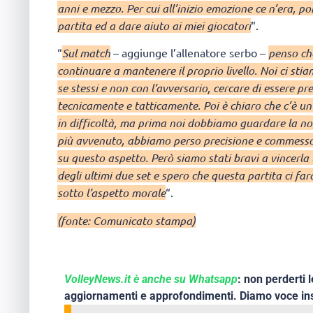
anni e mezzo. Per cui all’inizio emozione ce n’era, po
partita ed a dare aiuto ai miei giocatori
“.
“
Sul match
– aggiunge l’allenatore serbo –
penso che
continuare a mantenere il proprio livello. Noi ci sti
se stessi e non con l’avversario, cercare di essere pr
tecnicamente e tatticamente. Poi è chiaro che c’è un 
in difficoltà, ma prima noi dobbiamo guardare la nos
più avvenuto, abbiamo perso precisione e commesso 
su questo aspetto. Però siamo stati bravi a vincerla
degli ultimi due set e spero che questa partita ci far
sotto l’aspetto morale
“.
(fonte: Comunicato stampa)
VolleyNews.it è anche su Whatsapp
: non perderti l
aggiornamenti e approfondimenti. Diamo voce ins