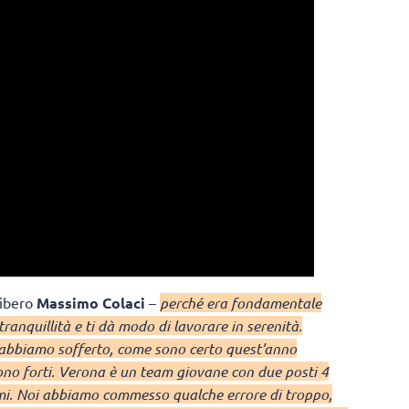
libero
Massimo Colaci
–
perché era fondamentale
ranquillità e ti dà modo di lavorare in serenità.
 abbiamo sofferto, come sono certo quest’anno
ono forti. Verona è un team giovane con due posti 4
imi. Noi abbiamo commesso qualche errore di troppo,