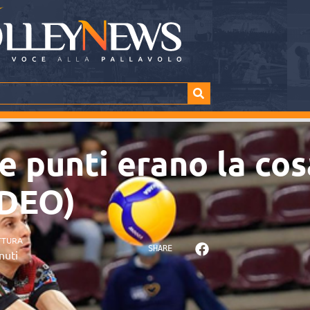
re punti erano la cos
IDEO)
TTURA
SHARE
nuti