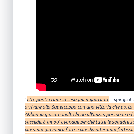
“
I tre punti erano la cosa più importante
– spiega il 
arrivare alla Supercoppa con una vittoria che porta t
Abbiamo giocato molto bene all’inizio, poi meno ed
succederà un po’ ovunque perché tutte le squadre s
che sono già molto forti e che diventeranno fortiss