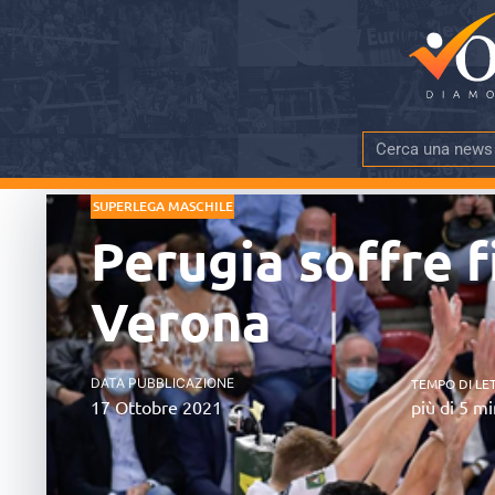
SUPERLEGA MASCHILE
Perugia soffre f
Verona
DATA PUBBLICAZIONE
TEMPO DI LE
17 Ottobre 2021
più di 5 mi