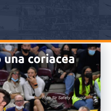
o una coriacea
Foto Sir Safety Perugia