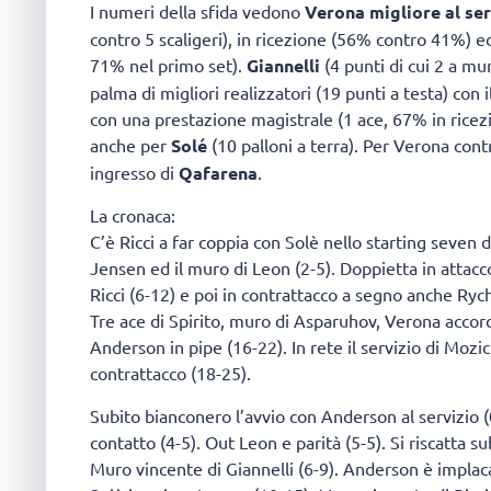
I numeri della sfida vedono
Verona migliore al ser
contro 5 scaligeri), in ricezione (56% contro 41%) ed i
71% nel primo set).
Giannelli
(4 punti di cui 2 a mu
palma di migliori realizzatori (19 punti a testa) con
con una prestazione magistrale (1 ace, 67% in ricezi
anche per
Solé
(10 palloni a terra). Per Verona con
ingresso di
Qafarena
.
La cronaca:
C’è Ricci a far coppia con Solè nello starting seven 
Jensen ed il muro di Leon (2-5). Doppietta in attac
Ricci (6-12) e poi in contrattacco a segno anche Ry
Tre ace di Spirito, muro di Asparuhov, Verona accorc
Anderson in pipe (16-22). In rete il servizio di Mozi
contrattacco (18-25).
Subito bianconero l’avvio con Anderson al servizio (
contatto (4-5). Out Leon e parità (5-5). Si riscatta s
Muro vincente di Giannelli (6-9). Anderson è implaca