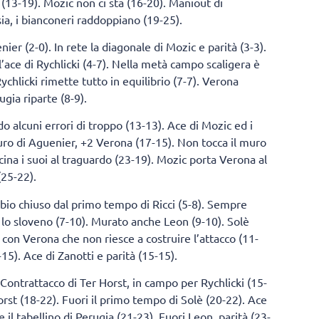
(13-19). Mozic non ci sta (16-20). Maniout di
ia, i bianconeri raddoppiano (19-25).
ier (2-0). In rete la diagonale di Mozic e parità (3-3).
’ace di Rychlicki (4-7). Nella metà campo scaligera è
ychlicki rimette tutto in equilibrio (7-7). Verona
ia riparte (8-9).
alcuni errori di troppo (13-13). Ace di Mozic ed i
Muro di Aguenier, +2 Verona (17-15). Non tocca il muro
icina i suoi al traguardo (23-19). Mozic porta Verona al
(25-22).
mbio chiuso dal primo tempo di Ricci (5-8). Sempre
 lo sloveno (7-10). Murato anche Leon (9-10). Solè
o con Verona che non riesce a costruire l’attacco (11-
15). Ace di Zanotti e parità (15-15).
Contrattacco di Ter Horst, in campo per Rychlicki (15-
orst (18-22). Fuori il primo tempo di Solè (20-22). Ace
il tabellino di Perugia (21-23). Fuori Leon, parità (23-