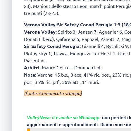
23). Maniout dello stesso Leon, match point Perugia 
tre punti (23-25).
Verona Volley-Sir Safety Conad Perugia 1-3 (18-2
Verona Volley:
Spirito 3, Jensen 7, Aguenier 6, Co
Donati (libero), Qafarena 5, Raphael, Zanotti 2, Magali
Sir Safety Conad Perugia:
Giannelli 4, Rychlicki 9,
Plotnytskyi 1, Travica, Mengozzi, Ter Horst 2. N.e.: Pi
Piacentini.
Arbitri:
Mauro Goitre – Dominga Lot
Note:
Verona: 15 b.s., 8 ace, 41% ric. pos., 23% ric. 
pos., 35% ric. prf., 56% att., 11 muri.
(fonte: Comunicato stampa)
VolleyNews.it è anche su Whatsapp
: non perderti l
aggiornamenti e approfondimenti. Diamo voce ins