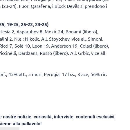
(23-24). Fuori Qarafena, i Block Devils si prendono i
5, 19-25, 25-22, 23-25)
rtesia 2, Asparuhov 8, Mozic 24, Bonami (libero),
ni 2. N.e.: Nikolic. All. Stoytchev, vice all. Simoni.
 Ricci 7, Solè 10, Leon 19, Anderson 19, Colaci (libero),
ccinelli, Dardzans, Russo (libero). All. Grbic, vice all
prf., 45% att., 5 muri. Perugia: 17 b.s., 3 ace, 56% ric.
e nostre notizie, curiosità, interviste, contenuti esclusivi,
ieme alla pallavolo!