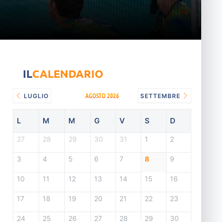
IL
CALENDARIO
AGOSTO 2026
LUGLIO
SETTEMBRE
L
M
M
G
V
S
D
27
28
29
30
31
1
2
3
4
5
6
7
8
9
10
11
12
13
14
15
16
17
18
19
20
21
22
23
24
25
26
27
28
29
30