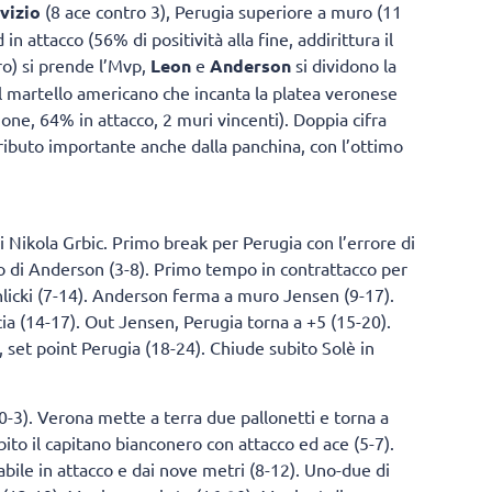
vizio
(8 ace contro 3), Perugia superiore a muro (11
n attacco (56% di positività alla fine, addirittura il
ro) si prende l’Mvp,
Leon
e
Anderson
si dividono la
 il martello americano che incanta la platea veronese
one, 64% in attacco, 2 muri vincenti). Doppia cifra
tributo importante anche dalla panchina, con l’ottimo
di Nikola Grbic. Primo break per Perugia con l’errore di
co di Anderson (3-8). Primo tempo in contrattacco per
chlicki (7-14). Anderson ferma a muro Jensen (9-17).
ia (14-17). Out Jensen, Perugia torna a +5 (15-20).
c, set point Perugia (18-24). Chiude subito Solè in
0-3). Verona mette a terra due pallonetti e torna a
ubito il capitano bianconero con attacco ed ace (5-7).
bile in attacco e dai nove metri (8-12). Uno-due di