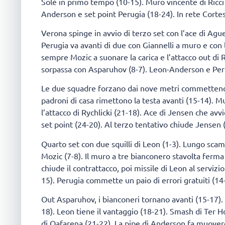
Solè in primo tempo (10-15). Muro vincente di Ricci 
Anderson e set point Perugia (18-24). In rete Cortes
Verona spinge in avvio di terzo set con l’ace di Aguen
Perugia va avanti di due con Giannelli a muro e con l
sempre Mozic a suonare la carica e l’attacco out di R
sorpassa con Asparuhov (8-7). Leon-Anderson e Perug
Le due squadre forzano dai nove metri commettendo 
padroni di casa rimettono la testa avanti (15-14). 
l’attacco di Rychlicki (21-18). Ace di Jensen che avv
set point (24-20). Al terzo tentativo chiude Jensen 
Quarto set con due squilli di Leon (1-3). Lungo sca
Mozic (7-8). Il muro a tre bianconero stavolta ferma
chiude il contrattacco, poi missile di Leon al servizi
15). Perugia commette un paio di errori gratuiti (14-
Out Asparuhov, i bianconeri tornano avanti (15-17). 
18). Leon tiene il vantaggio (18-21). Smash di Ter H
di Qafarena (21-22). La pipe di Anderson fa muovere 