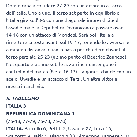
Dominicana a chiudere 27-29 con un errore in attacco
dell’Italia. Uno a uno. Il terzo set parte in equilibrio e
l’Italia gira sull’8-6 con una diagonale imprendibile di
Uwadie ma è la Repubblica Dominicana a passare avanti
14-16 con un attacco di Mondesi. Sarà poi l’Italia a
rimettere la testa avanti sul 19-17, tenendo le avversarie
a minima distanza, quanto basta per chiudere davanti il
terzo parziale 25-23 (ultimo punto di Beatrice Zannese).
Nel quarto e ultimo set, le azzurrine mantengono il
controllo del match (8-5 e 16-13). La gara si chiude con un
ace di Uwadie e un attacco di Terzi. Un’altra vittoria
messa in archivio.
IL TABELLINO
ITALIA 3
REPUBBLICA DOMINICANA 1
(25-18, 27-29, 25-23, 25-20)
ITALIA:
Borrello 6, Pettiti 2, Uwadie 27, Terzi 16,
Scalzotto 9, Jakic 1, Bianchin (L), Simeonov, Zannese 5, Di