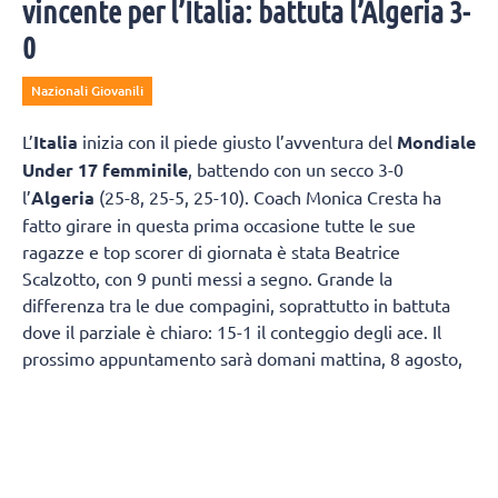
vincente per l’Italia: battuta l’Algeria 3-
0
Nazionali Giovanili
L’
Italia
inizia con il piede giusto l’avventura del
Mondiale
Under 17 femminile
, battendo con un secco 3-0
l’
Algeria
(25-8, 25-5, 25-10). Coach Monica Cresta ha
fatto girare in questa prima occasione tutte le sue
ragazze e top scorer di giornata è stata Beatrice
Scalzotto, con 9 punti messi a segno. Grande la
differenza tra le due compagini, soprattutto in battuta
dove il parziale è chiaro: 15-1 il conteggio degli ace. Il
prossimo appuntamento sarà domani mattina, 8 agosto,
sempre alle ore 2 italiane, contro la Repubblica
Dominicana.
IL TABELLINO
ITALIA 3