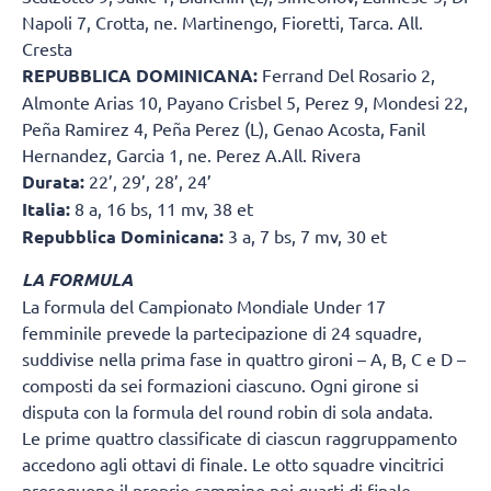
Napoli 7, Crotta, ne. Martinengo, Fioretti, Tarca. All.
Cresta
REPUBBLICA DOMINICANA:
Ferrand Del Rosario 2,
Almonte Arias 10, Payano Crisbel 5, Perez 9, Mondesi 22,
Peña Ramirez 4, Peña Perez (L), Genao Acosta, Fanil
Hernandez, Garcia 1, ne. Perez A.All. Rivera
Durata:
22’, 29’, 28’, 24’
Italia:
8 a, 16 bs, 11 mv, 38 et
Repubblica Dominicana:
3 a, 7 bs, 7 mv, 30 et
LA FORMULA
La formula del Campionato Mondiale Under 17
femminile prevede la partecipazione di 24 squadre,
suddivise nella prima fase in quattro gironi – A, B, C e D –
composti da sei formazioni ciascuno. Ogni girone si
disputa con la formula del round robin di sola andata.
Le prime quattro classificate di ciascun raggruppamento
accedono agli ottavi di finale. Le otto squadre vincitrici
proseguono il proprio cammino nei quarti di finale,