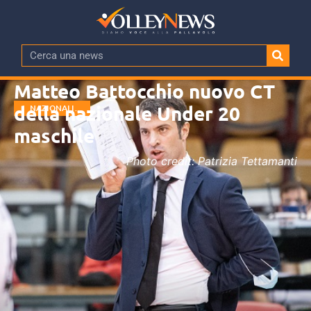
Matteo Battocchio nuovo CT
della nazionale Under 20
NAZIONALI
GIOVANILI
maschile
Photo credit: Patrizia Tettamanti