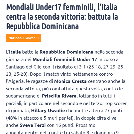
Mondiali Under17 femminili, l’Italia
centra la seconda vittoria: battuta la
Repubblica Dominicana
Nazionali Giovanili
L’
Italia
batte la
Repubblica Dominicana
nella seconda
giornata dei
Mondiali femminili Under 17
in corso a
Santiago del Cile con il risultato di 3-1 (25-18, 27-29, 25-
23, 25-20). Dopo il match vinto nettamente contro
l’Algeria, le ragazze di
Monica Cresta
centrano anche la
seconda vittoria, più combattuta questa volta, contro le
sudamericane di
Priscilla Rivera
, lottando in tutti i
parziali, in particolare nel secondo e nel terzo. Top scorer
di giornata,
Hillary Uwadie
che mette a terra 27 punti
(48% in attacco e 5 muri per lei). In doppia cifra ci va
anche
Sveva Terzi
con 16 punti. Prossimo
appuntamento, nella notte tra sabato 8 e domenica 9