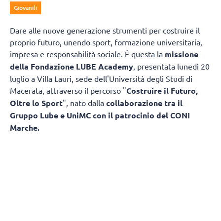
Giovanili
Dare alle nuove generazione strumenti per costruire il
proprio futuro, unendo sport, formazione universitaria,
impresa e responsabilità sociale. È questa la
missione
della Fondazione LUBE Academy
, presentata lunedì 20
luglio a Villa Lauri, sede dell'Università degli Studi di
Macerata, attraverso il percorso "
Costruire il Futuro,
Oltre lo Sport
", nato dalla
collaborazione tra il
Gruppo Lube e UniMC con il patrocinio del CONI
Marche.
L'obiettivo è trasformare il patrimonio di
esperienza maturato in oltre trentacinque anni di attività
sportiva in un modello capace di accompagnare
i giovani non soltanto nella pratica agonistica, ma anche
nello studio, nella crescita personale e nell'ingresso
nel mondo del lavoro. Un progetto che mette in rete
università, imprese, istituzioni, famiglie e associazioni