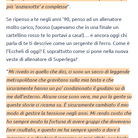
più ‘anzianotte’ e complesse
“.
Se ripenso a te negli anni ’90, penso ad un allenatore
molto carico, focoso (sapevamo che in una finale un
cartellino rosso te lo portavi a casa!)… e ancora oggi chi
parla di te ti descrive come un sergente di ferro. Come è
l’Eccheli di oggi? E soprattutto come si pone nella nuova
veste di allenatore di Superlega?
“
Mi rivedo in quello che dici, ci sono un sacco di leggende
metropolitane che gravitano sulla mia testa e che
sicuramente hanno un po’ condizionato il giudizio su di
me dall’esterno. Alcune cose sono vere, ma poi la gente su
queste storie ci ricama su. È sicuramente cambiato il mio
modo di gestire la tensione negli anni. Mi rendo conto che
ho sempre avuto la fortuna di avere gruppi che dovevano
fare risultato, e questo mi ha sempre spinto a dare il
massimo e a chiedere il massimo ai miei atleti, non tanto