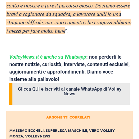
conto è riuscire a fare il percorso giusto. Dovremo essere
bravi a ragionare da squadra, a lavorare uniti in una
stagione difficile, ma sono convinto che i ragazzi abbiano
i mezzi per fare molto bene
“.
VolleyNews.it è anche su Whatsapp
: non perderti le
nostre notizie, curiosità, interviste, contenuti esclusivi,
aggiornamenti e approfondimenti. Diamo voce
insieme alla pallavolo!
Clicca QUI e iscriviti al canale WhatsApp di Volley
News
ARGOMENTI CORRELATI
MASSIMO ECCHELI
,
SUPERLEGA MASCHILE
,
VERO VOLLEY
MONZA
,
VOLLEYNEWS