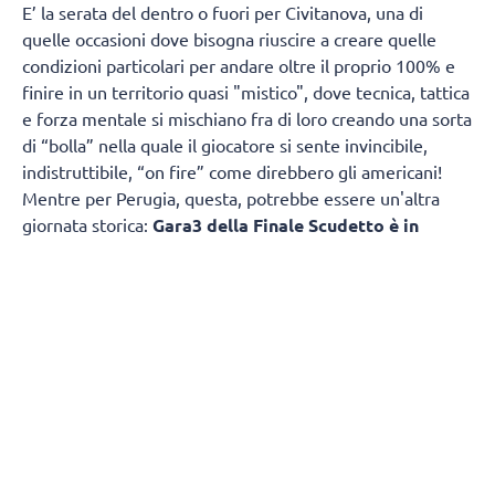
E’ la serata del dentro o fuori per Civitanova, una di
quelle occasioni dove bisogna riuscire a creare quelle
condizioni particolari per andare oltre il proprio 100% e
finire in un territorio quasi "mistico", dove tecnica, tattica
e forza mentale si mischiano fra di loro creando una sorta
di “bolla” nella quale il giocatore si sente invincibile,
indistruttibile, “on fire” come direbbero gli americani!
Mentre per Perugia, questa, potrebbe essere un'altra
giornata storica:
Gara3 della Finale Scudetto è in
programma questa sera, mercoledì 6 maggio, alle
ore 20:30
.
Ma trovare quella condizione speciale, farlo fuori casa,
per
Civitanova
non sarà facile, specie contro una
squadra che regala poco come Perugia e che già dal
servizio metterà parecchia pressione alla seconda linea
marchigiana. Proprio la linea di ricezione della Lube sarà
l’ago della bilancia, una ricezione che in Gara2 ha retto
alla grande, con Balaso ben coadiuvato da Loeppky e