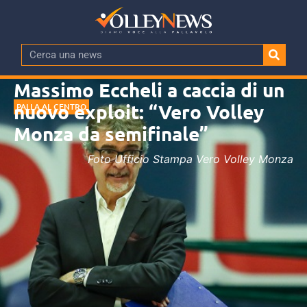
Massimo Eccheli a caccia di un
nuovo exploit: “Vero Volley
PALLA AL CENTRO
Monza da semifinale”
Foto Ufficio Stampa Vero Volley Monza