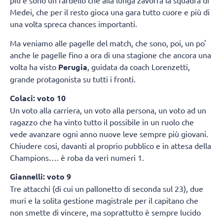
più e sono un fardello che alla lunga zavorra la squadra di
Medei, che per il resto gioca una gara tutto cuore e più di
una volta spreca chances importanti.
Ma veniamo alle pagelle del match, che sono, poi, un po'
anche le pagelle fino a ora di una stagione che ancora una
volta ha visto
Perugia
, guidata da coach Lorenzetti,
grande protagonista su tutti i fronti.
Colaci: voto 10
Un voto alla carriera, un voto alla persona, un voto ad un
ragazzo che ha vinto tutto il possibile in un ruolo che
vede avanzare ogni anno nuove leve sempre più giovani.
Chiudere cosi, davanti al proprio pubblico e in attesa della
Champions…. è roba da veri numeri 1.
Giannelli: voto 9
Tre attacchi (di cui un pallonetto di seconda sul 23), due
muri e la solita gestione magistrale per il capitano che
non smette di vincere, ma soprattutto è sempre lucido