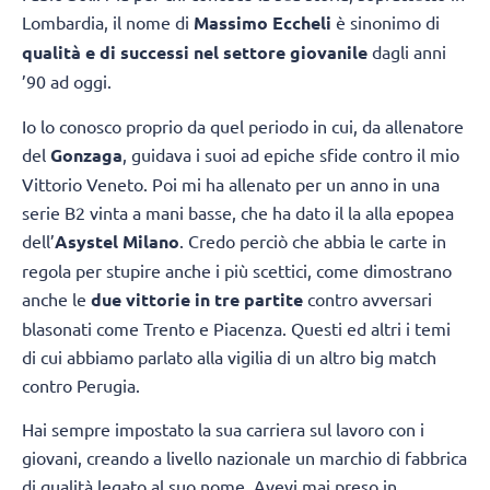
Lombardia, il nome di
Massimo Eccheli
è sinonimo di
qualità e di successi nel settore giovanile
dagli anni
’90 ad oggi.
Io lo conosco proprio da quel periodo in cui, da allenatore
del
Gonzaga
, guidava i suoi ad epiche sfide contro il mio
Vittorio Veneto. Poi mi ha allenato per un anno in una
serie B2 vinta a mani basse, che ha dato il la alla epopea
dell’
Asystel Milano
. Credo perciò che abbia le carte in
regola per stupire anche i più scettici, come dimostrano
anche le
due vittorie in tre partite
contro avversari
blasonati come Trento e Piacenza. Questi ed altri i temi
di cui abbiamo parlato alla vigilia di un altro big match
contro Perugia.
Hai sempre impostato la sua carriera sul lavoro con i
giovani, creando a livello nazionale un marchio di fabbrica
di qualità legato al suo nome. Avevi mai preso in