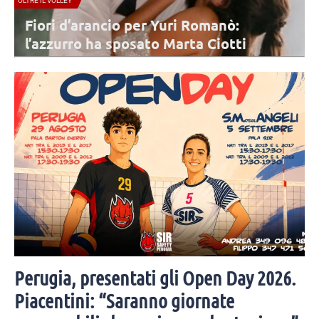
A1 FEMMINILE
 Romanò:
Conegliano, lunedì 10 agost
rta Ciotti
step del 2026/2027: il pro
stagionale
ato a nozze per la seconda
Lunedì 10 agosto inizia la parte tecnica e di pre
i e amici invitati alla
atletica. Subito disponibili cinque giocatrici. T
Perugia, presentati gli Open Day 2026.
Piacentini: “Saranno giornate