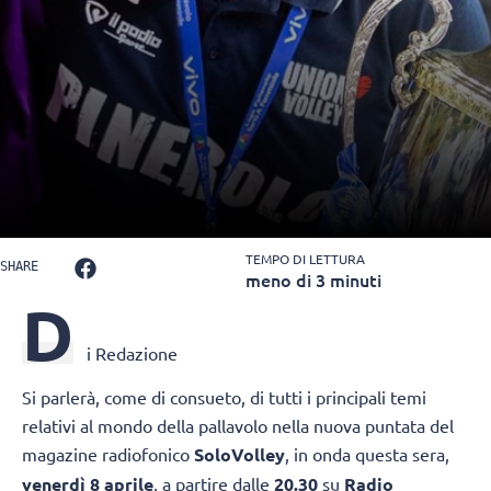
TEMPO DI LETTURA
SHARE
meno di 3 minuti
D
i Redazione
Si parlerà, come di consueto, di tutti i principali temi
relativi al mondo della pallavolo nella nuova puntata del
magazine radiofonico
SoloVolley
, in onda questa sera,
venerdì 8 aprile
, a partire dalle
20.30
su
Radio