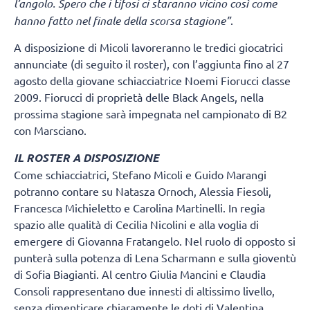
l’angolo. Spero che i tifosi ci staranno vicino così come
hanno fatto nel finale della scorsa stagione”
.
A disposizione di Micoli lavoreranno le tredici giocatrici
annunciate (di seguito il roster), con l’aggiunta fino al 27
agosto della giovane schiacciatrice Noemi Fiorucci classe
2009. Fiorucci di proprietà delle Black Angels, nella
prossima stagione sarà impegnata nel campionato di B2
con Marsciano.
IL ROSTER A DISPOSIZIONE
Come schiacciatrici, Stefano Micoli e Guido Marangi
potranno contare su Natasza Ornoch, Alessia Fiesoli,
Francesca Michieletto e Carolina Martinelli. In regia
spazio alle qualità di Cecilia Nicolini e alla voglia di
emergere di Giovanna Fratangelo. Nel ruolo di opposto si
punterà sulla potenza di Lena Scharmann e sulla gioventù
di Sofia Biagianti. Al centro Giulia Mancini e Claudia
Consoli rappresentano due innesti di altissimo livello,
senza dimenticare chiaramente le doti di Valentina