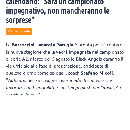
calendario: “Sarà un campionato
impegnativo, non mancheranno le
sorprese”
A2 Femminile
La
Bartoccini +energia Perugia
è pronta per affrontare
la nuova stagione che la vedrà impegnata nel campionato
di serie A2. Mercoledì 5 agosto le Black Angels daranno il
via ufficiale alla fase di preparazione, anticipata di
qualche giorno come spiega il coach
Stefano Micoli.
“
Abbiamo deciso così, per aver modo di conoscerci e
lavorare con tranquillità e nei tempi giusti per “dosare” i
carichi di lavoro
”.
“
Sicuramente è una partenza “col botto
” – continua Micoli
-
in casa di una squadra di alto livello. Ma la vera criticità
è nel girone di ritorno dove giocheremo due partite
consecutive in Puglia, Fasano e Melendugno, a distanza di