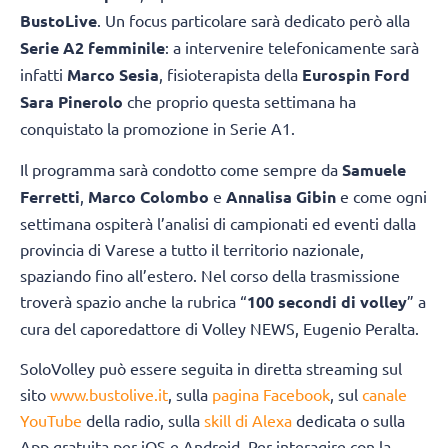
BustoLive
. Un focus particolare sarà dedicato però alla
Serie A2 femminile
: a intervenire telefonicamente sarà
infatti
Marco Sesia
, fisioterapista della
Eurospin Ford
Sara Pinerolo
che proprio questa settimana ha
conquistato la promozione in Serie A1.
Il programma sarà condotto come sempre da
Samuele
Ferretti
,
Marco Colombo
e
Annalisa Gibin
e come ogni
settimana ospiterà l’analisi di campionati ed eventi dalla
provincia di Varese a tutto il territorio nazionale,
spaziando fino all’estero. Nel corso della trasmissione
troverà spazio anche la rubrica “
100 secondi di volley
” a
cura del caporedattore di Volley NEWS, Eugenio Peralta.
SoloVolley può essere seguita in diretta streaming sul
sito
www.bustolive.it
, sulla
pagina Facebook
, sul
canale
YouTube
della radio, sulla
skill di Alexa
dedicata o sulla
App gratuita per iOS e Android. Per interagire con la