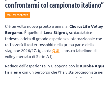
confrontarmi col campionato italiano”
Volley Mercato
C’è un volto nuovo pronto a unirsi al
ChorusLife Volley
Bergamo
. È quello di
Lena Stigrot
, schiacciatrice
tedesca, atleta di grande esperienza internazionale che
rafforzerà il roster rossoblù nella prima parte della
QUI
stagione 2026/27. (guarda
il nostro tabellone di
volley mercato di Serie A1).
Reduce dall’esperienza in Giappone con le
Kurobe Aqua
Fairies
e con un percorso che l’ha vista protagonista nei
principali campionati europei, compresa la Serie A
italiana con Roma, Busto Arsizio e Cuneo, Stigrot sarà a
disposizione di coach Marcello Cervellin dall’inizio della
preparazione e vestirà la maglia di ChorusLife Volley
Bergamo fino all’avvio della
Major League americana
,
previsto nel mese di
dicembre
.