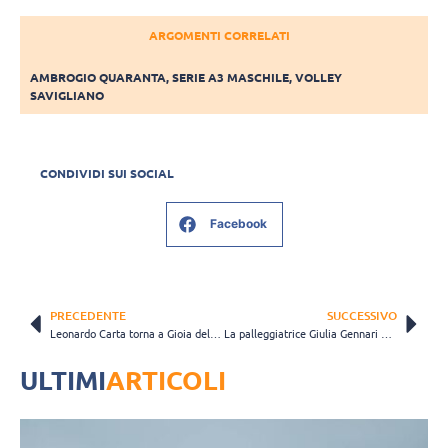
ARGOMENTI CORRELATI
AMBROGIO QUARANTA
,
SERIE A3 MASCHILE
,
VOLLEY
SAVIGLIANO
CONDIVIDI SUI SOCIAL
Facebook
PRECEDENTE
SUCCESSIVO
Leonardo Carta torna a Gioia del Colle dopo cinque anni: “Il progetto è ambizioso”
La palleggiatrice Giulia Gennari vestirà la maglia di Scandicci anche nella prossima stagione
ULTIMI
ARTICOLI