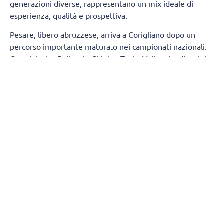
generazioni diverse, rappresentano un mix ideale di
esperienza, qualità e prospettiva.
Pesare, libero abruzzese, arriva a Corigliano dopo un
percorso importante maturato nei campionati nazionali.
Cresciuto tra Pallavolo Chieti e Teate Volley, ha disputato
diverse stagioni in Serie A2 con la Sieco Impavida Ortona
e successivamente con l’Abba Pineto, consolidandosi
come uno dei liberi più affidabili della categoria grazie
alle sue qualità in ricezione e difesa.
Graziani, invece, è un giovane prospetto cresciuto nel
prestigioso settore giovanile dell’Itas Trentino. Con
l’UniTrento Volley ha proseguito il proprio percorso di
crescita, maturando esperienze tra Serie B e l’ambiente
della SuperLega, distinguendosi per dinamismo, tecnica e
grande predisposizione al lavoro.
Giancarlo Pesare
ha espresso tutta la sua soddisfazione
per l’approdo in Calabria: "
Sono davvero felice di entrare