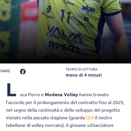
TEMPO DI LETTURA
SHARE
meno di 4 minuti
L
uca Porro
e
Modena Volley
hanno trovato
l’accordo per il prolungamento del contratto fino al 2029,
nel segno della continuità e dello sviluppo del progetto
iniziato nella passata stagione (guarda
QUI
il nostro
tabellone di volley mercato). Il giovane schiacciatore