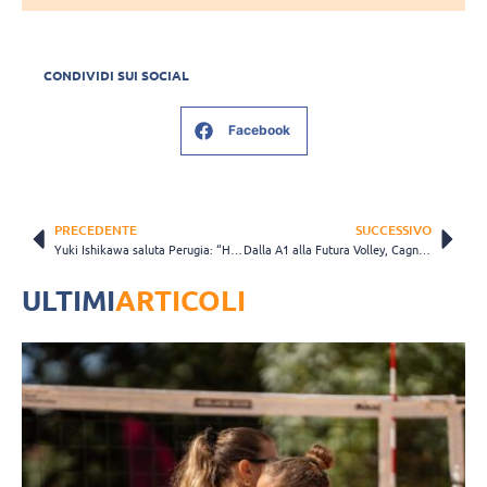
CONDIVIDI SUI SOCIAL
Facebook
PRECEDENTE
SUCCESSIVO
Yuki Ishikawa saluta Perugia: “Ho vinto tanti trofei e sono cresciuto molto”
Dalla A1 alla Futura Volley, Cagnin si presenta: “Promozione? Spero di aggiungerla al palmares”
ULTIMI
ARTICOLI