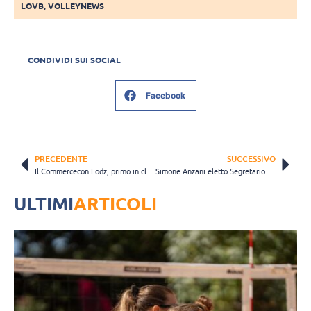
LOVB
,
VOLLEYNEWS
CONDIVIDI SUI SOCIAL
Facebook
PRECEDENTE
SUCCESSIVO
Il Commercecon Lodz, primo in classifica, esonera l’allenatore Alessandro Chiappini alla vigilia dei play-off
Simone Anzani eletto Segretario della Commissione Atleti FIVB per il quadriennio 2024-2028
ULTIMI
ARTICOLI