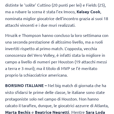
distinte le ‘solite’ Cuttino (20 punti per lei) e Fields (25),
ma a rubare la scena è stata l’ex Imoco,
Kelsey Cook
,
nominata miglior giocatrice dell’incontro grazia ai suoi 18
attacchi vincenti e i due muri realizzati.
Mruzik e Thompson hanno concluso la loro settimana con
una seconda prestazione di altissimo livello, ma a ruoli
invertiti rispetto al primo match. L’opposta, vecchia
conoscenza del Vero Volley, è infatti stata la migliore in
campo a livello di numeri per Houston (19 attacchi messi
a terra e 3 muri); ma il titolo di MVP se l’è meritato
proprio la schiacciatrice americana.
BORSINO ITALIANE –
Nel big match di giornata che ha
visto sfidarsi le prime delle classe, le italiane sono state
protagoniste solo nel campo di Houston. Non hanno
calcato il taraflex, dunque, le giocatrici azzurre di Atlanta,
Marta Bechis
e
Beatrice Negretti
. Mentre
Sara Loda