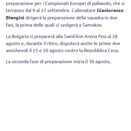
preparazione per i Campionati Europei di pallavolo, che si
terranno dal 9 al 27 settembre. L'allenatore
Gianlorenzo
Blengini
dirigerà la preparazione della squadra in due
fasi, la prima delle quali si svolgerà a Samokov.
La Bulgaria si preparerà alla SamElion Arena fino al 28
agosto e, durante il ritiro, disputerà anche le prime due
amichevoli il 25 e 26 agosto contro la Repubblica Ceca.
La seconda fase di preparazione inizia il 30 agosto,
quando la squadra si trasferirà a Sofia. Gli allenamenti si
svolgeranno all'Arena 8888 Sofia, dove disputeranno
altre due amichevoli contro la Serbia l'1 e il 2 settembre.
Per l'inizio della preparazione, Gianlorenzo Blengini ha
individuato la seguente rosa:
Alzatori:
Simeon Nikolov, Stoil Palev
Centrali:
Alex Grozdanov, Boris Nachev, Iliya Petkov,
Preslav Petkov
Schiacciatori:
Alexander Nikolov, Asparuh Asparuhov,