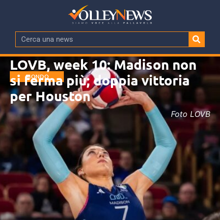
LOVB, week 10: Madison non
si ferma più; doppia vittoria
MONDO
per Houston
Foto LOVB