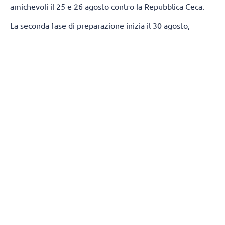
amichevoli il 25 e 26 agosto contro la Repubblica Ceca.
La seconda fase di preparazione inizia il 30 agosto,
quando la squadra si trasferirà a Sofia. Gli allenamenti si
svolgeranno all'Arena 8888 Sofia, dove disputeranno
altre due amichevoli contro la Serbia l'1 e il 2 settembre.
Per l'inizio della preparazione, Gianlorenzo Blengini ha
individuato la seguente rosa:
Alzatori:
Simeon Nikolov, Stoil Palev
Centrali:
Alex Grozdanov, Boris Nachev, Iliya Petkov,
Preslav Petkov
Schiacciatori:
Alexander Nikolov, Asparuh Asparuhov,
Georgi Tatarov, Denisslav Bardarov, Martin Atanasov, Rusi
Zhelev, Jasmine Velichkov
Opposto:
Venislav Antov
Libero:
Damian Kolev
(Fonte comunicato stampa)