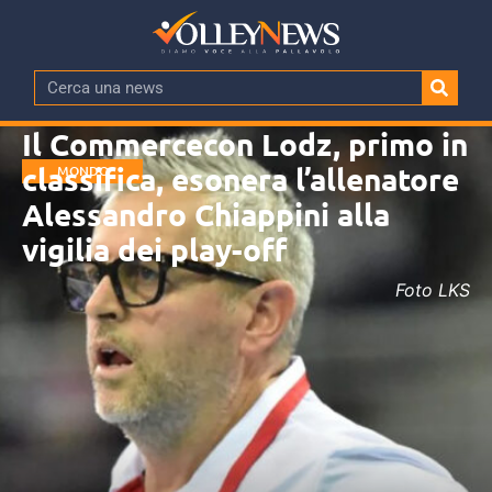
Il Commercecon Lodz, primo in
classifica, esonera l’allenatore
MONDO
Alessandro Chiappini alla
vigilia dei play-off
Foto LKS