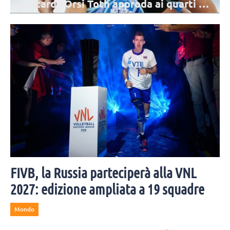
Gottardi/Orsi Toth approda ai quarti di
finale
Dopo aver completato la Pool D con tre vittorie su tre incontri,
Gottardi e Orti Toth continuano la difesa del titolo nel BPT Elite16 di
Amburgo.
FIVB, la Russia parteciperà alla VNL
2027: edizione ampliata a 19 squadre
Mondo