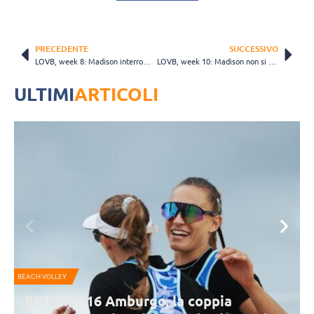
PRECEDENTE
SUCCESSIVO
LOVB, week 8: Madison interrompe la striscia negativa; sconfitte per Austin e Houston
LOVB, week 10: Madison non si ferma più; doppia vittoria per Houston
ULTIMI
ARTICOLI
BEACH VOLLEY
M
BPT Elite16 Amburgo, la coppia