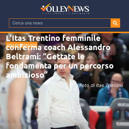
L’Itas Trentino femminile
conferma coach Alessandro
VOLLEY MERCATO
Beltrami: “Gettate le
fondamenta per un percorso
ambizioso”
Foto di Itas Trentino