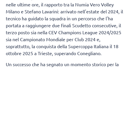
nelle ultime ore, il rapporto tra la Numia Vero Volley
Milano e Stefano Lavarini: arrivato nell'estate del 2024, il
tecnico ha guidato la squadra in un percorso che l'ha
portata a raggiungere due finali Scudetto consecutive, il
terzo posto sia nella CEV Champions League 2024/2025
sia nel Campionato Mondiale per Club 2024 e,
soprattutto, la conquista della Supercoppa Italiana il 18
ottobre 2025 a Trieste, superando Conegliano.
Un successo che ha segnato un momento storico per la
città di Milano, regalandole un trofeo nazionale nella
pallavolo dopo 80 anni.
Termineranno, contestualmente, anche i rapporti tra
Numia Vero Volley e Andrea Mafrici (secondo allenatore)
e Kasper Duda (scoutman).
Tutta la società Vero Volley saluta con affetto e stima
Stefano Lavarini e il suo staff, ringraziandoli per la
professionalità e i valori trasmessi durante due stagioni