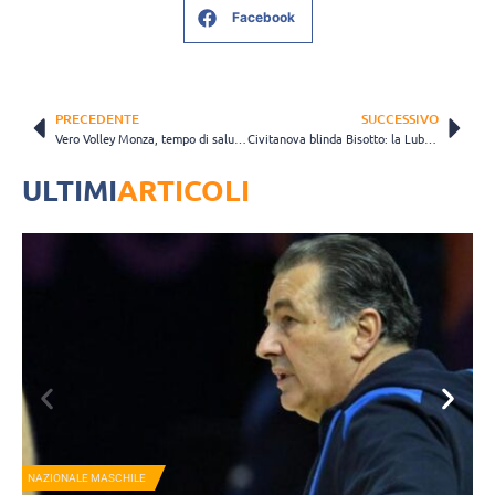
Facebook
PRECEDENTE
SUCCESSIVO
Vero Volley Monza, tempo di saluti per il palleggiatore americano Aidan Knipe
Civitanova blinda Bisotto: la Lube e il libero ancora insieme fino al 2029
ULTIMI
ARTICOLI
NAZIONALE MASCHILE
A