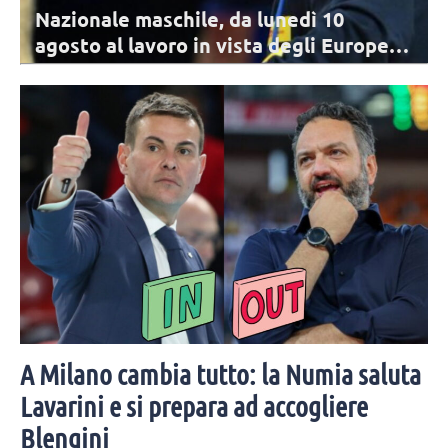
Nazionale maschile, da lunedì 10
agosto al lavoro in vista degli Europei: i
convocati
Archiviata la VNL, per la Nazionale comincia il percorso di
avvicinamento agli Europei. I 17 convocati di De Giorgi per il primo
raduno.
A Milano cambia tutto: la Numia saluta
Lavarini e si prepara ad accogliere
Blengini