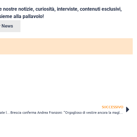
e nostre notizie, curiosità, interviste, contenuti esclusivi,
ieme alla pallavolo!
ey News
SUCCESSIVO
L’Itas Trentino femminile conferma coach Alessandro Beltrami: “Gettate le fondamenta per un percorso ambizioso”
Brescia conferma Andrea Franzoni: “Orgoglioso di vestire ancora la maglia della mia città”