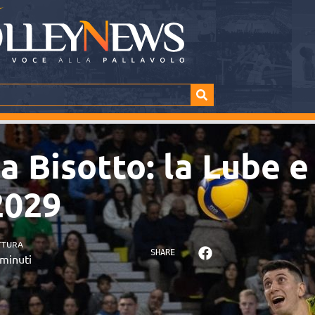
a Bisotto: la Lube e 
2029
TTURA
SHARE
minuti