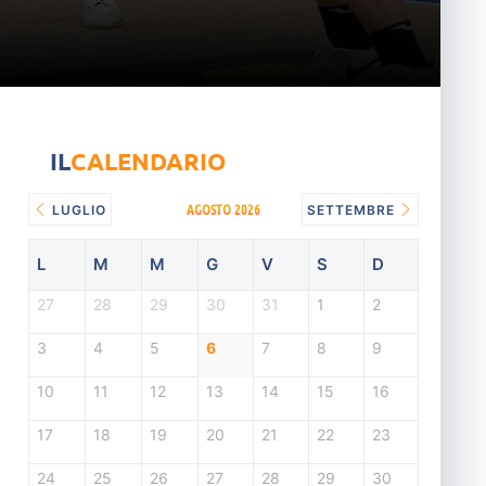
IL
CALENDARIO
AGOSTO 2026
LUGLIO
SETTEMBRE
L
M
M
G
V
S
D
27
28
29
30
31
1
2
3
4
5
6
7
8
9
10
11
12
13
14
15
16
17
18
19
20
21
22
23
24
25
26
27
28
29
30