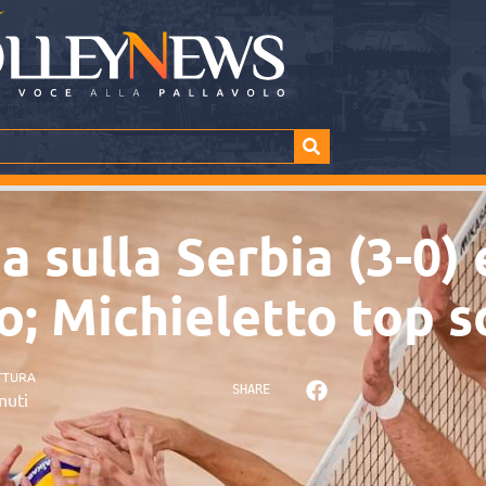
a sulla Serbia (3-0) 
o; Michieletto top s
TTURA
SHARE
nuti