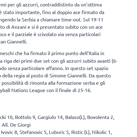
mi per gli azzurri, contraddistinto da un’ottima
o è stato importante, fino al doppio ace firmato da
ringendo la Serbia a chiamare time-out. Sul 19-11
to di Anzani e si è presentato subito con un ace
oco e il parziale è scivolato via senza particolari
tan Giannelli.
neschi che ha firmato il primo punto dell’Italia in
 riga dei primi due set con gli azzurri subito avanti (6-
ando senza particolare affanno. In questo set spazio
 della regia al posto di Simone Giannelli. Da questo
possibilità di rimonta alla formazione serba e gli
eyball Nations League con il finale di 25-16.
cki 10, Bottolo 9, Gargiulo 14, Balaso(L), Bovolenta 2,
. All. De Giorgi
vovic 8, Stefanovic 5, Luburic 5, Ristic (L), Nikolic 1,