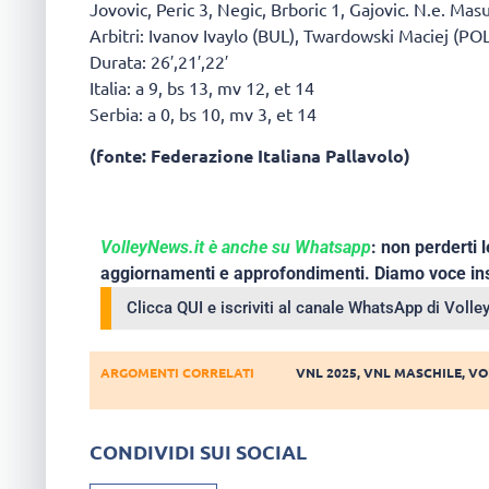
Jovovic, Peric 3, Negic, Brboric 1, Gajovic. N.e. Masu
Arbitri: Ivanov Ivaylo (BUL), Twardowski Maciej (POL
Durata: 26′,21′,22′
Italia: a 9, bs 13, mv 12, et 14
Serbia: a 0, bs 10, mv 3, et 14
(fonte: Federazione Italiana Pallavolo)
VolleyNews.it è anche su Whatsapp
: non perderti l
aggiornamenti e approfondimenti. Diamo voce ins
Clicca QUI e iscriviti al canale WhatsApp di Voll
ARGOMENTI CORRELATI
VNL 2025
,
VNL MASCHILE
,
VO
CONDIVIDI SUI SOCIAL