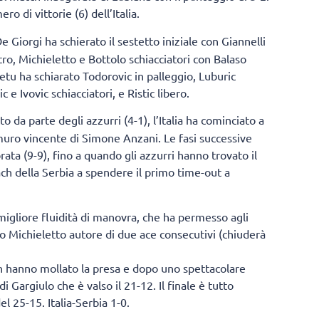
 di vittorie (6) dell’Italia.
De Giorgi ha schierato il sestetto iniziale con Giannelli
tro, Michieletto e Bottolo schiacciatori con Balaso
etu ha schiarato Todorovic in palleggio, Luburic
e Ivovic schiacciatori, e Ristic libero.
 da parte degli azzurri (4-1), l’Italia ha cominciato a
 muro vincente di Simone Anzani. Le fasi successive
ta (9-9), fino a quando gli azzurri hanno trovato il
ach della Serbia a spendere il primo time-out a
migliore fluidità di manovra, che ha permesso agli
to Michieletto autore di due ace consecutivi (chiuderà
on hanno mollato la presa e dopo uno spettacolare
i Gargiulo che è valso il 21-12. Il finale è tutto
el 25-15. Italia-Serbia 1-0.