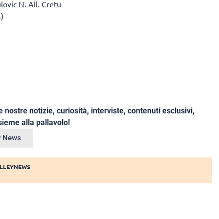
lovic N. All. Cretu
)
e nostre notizie, curiosità, interviste, contenuti esclusivi,
ieme alla pallavolo!
ey News
LLEYNEWS