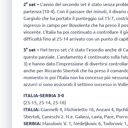
2° set –
L’avvio del secondo set è stato senza proble
partenza (10-4). Con il passare dei minuti, il divari
Gargiulo che ha portato il punteggio sul 15-7, cost
ingresso in campo per Bovolenta che ha preso il pos
vincente. L’Italia ha poi continuato a controllare il gi
difficoltà fino al 25-14 arrivato con un punto di capi
3° set –
Nel terzo set c’è stato l’esordio anche di Ca
questo parziale. L’andamento è continuato sulla falsa
3) e hanno dato l’impressione di divertirsi controll
anche per Riccardo Sbertoli che ha preso il comando
momento in poi l’Italia non ha concesso più nessuna 
azzurri si sono assicurati il settimo successo in Voll
ITALIA-SERBIA 3-0
(25-15, 25-14, 25-16)
ITALIA:
Giannelli 4, Michieletto 16, Anzani 4, Rychli
Sbertoli, Caneschi 2. N.e. Galassi, Lavia, Pace, Porro
SERBIA:
Masulovic V. 1, Nedeljkovic 6, Todorovic 1, I