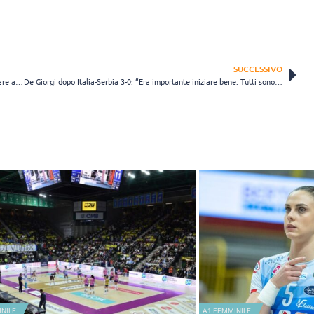
SUCCESSIVO
VNL maschile, Rychlicki presenta la Week-3: “Dobbiamo subito provare a conquistare un risultato positivo”
De Giorgi dopo Italia-Serbia 3-0: “Era importante iniziare bene. Tutti sono stati continui” (VIDEO)
A1 FEMMINILE
NAZIONALI GIOVANI