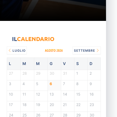
IL
CALENDARIO
AGOSTO 2026
LUGLIO
SETTEMBRE
L
M
M
G
V
S
D
27
28
29
30
31
1
2
3
4
5
6
7
8
9
10
11
12
13
14
15
16
17
18
19
20
21
22
23
24
25
26
27
28
29
30