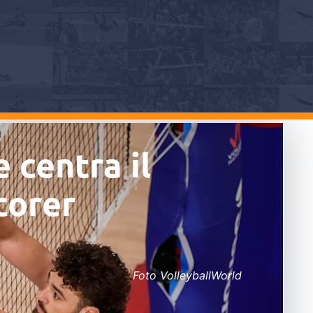
e centra il
corer
Foto VolleyballWorld