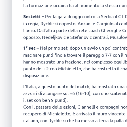
La formazione ucraina ha al momento lo stesso numero
Sestetti –
Per la gara di oggi contro la Serbia il CT 
in regia, Rychlicki opposto, Anzani e Gargiulo al cen
libero. Dall’altra parte della rete coach Gheorghe Cr
opposto, Nedeljkovic e Stefanovic centrali, Musulovic 
1° set –
Nel primo set, dopo un avvio un po’ contratto
macinare punti fino a trovare il pareggio 7-7 con il
hanno mostrato una frazione, nel complesso equilibra
punto del +2 con Michieletto, che ha costretto il co
disposizione.
L’Italia, a questo punto del match, ha mostrato una 
azzurri di allungare sul +6 (16-10), con uno scatena
il set con ben 9 punti).
Con il passare delle azioni, Giannelli e compagni n
recupero di Michieletto, è arrivato il muro vincente d
italiano, con Rychlicki che ha messo a terra la palla d