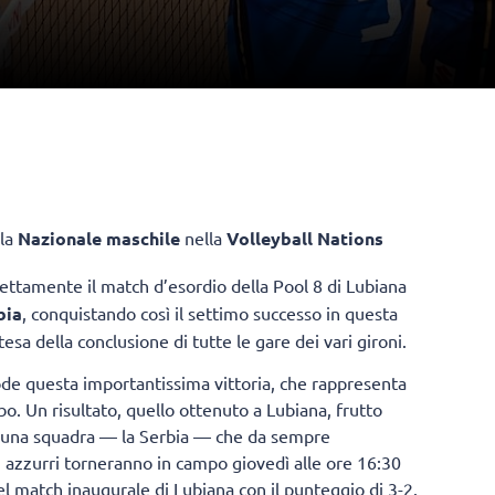
lla
Nazionale maschile
nella
Volleyball Nations
o nettamente il match d’esordio della Pool 8 di Lubiana
bia
, conquistando così il settimo successo in questa
esa della conclusione di tutte le gare dei vari gironi.
ode questa importantissima vittoria, che rappresenta
o. Un risultato, quello ottenuto a Lubiana, frutto
ro una squadra — la Serbia — che da sempre
li azzurri torneranno in campo giovedì alle ore 16:30
el match inaugurale di Lubiana con il punteggio di 3-2.