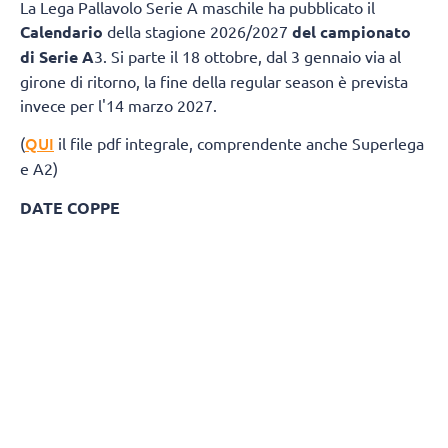
La Lega Pallavolo Serie A maschile ha pubblicato il
Calendario
della stagione 2026/2027
del campionato
di Serie A
3. Si parte il 18 ottobre, dal 3 gennaio via al
girone di ritorno, la fine della regular season è prevista
invece per l'14 marzo 2027.
QUI
(
il file pdf integrale, comprendente anche Superlega
e A2)
DATE COPPE
Del Monte® Coppa Italia A3: 27 marzo 2027
Del Monte® Supercoppa A3: 24 aprile 20
GIRONE BIANCO
Giornata 1
Andata 18 Ottobre 2026
Ritorno 3 Gennaio 2027
ErmGroup Altotevere - Negrini CTE Acqui Terme
Sarlux Sarroch - BP Termosanitari Ciriè