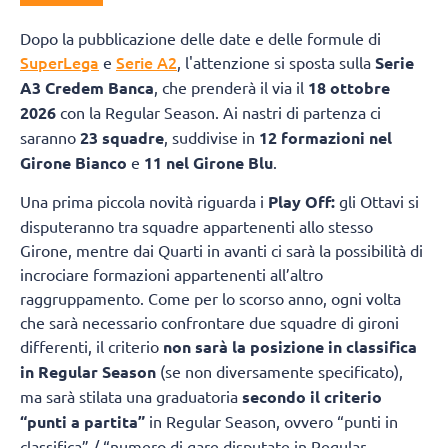
Dopo la pubblicazione delle date e delle formule di
SuperLega
Serie A2
e
, l'attenzione si sposta sulla
Serie
A3 Credem Banca
, che prenderà il via il
18 ottobre
2026
con la Regular Season. Ai nastri di partenza ci
saranno
23 squadre
, suddivise in
12 formazioni nel
Girone Bianco
e
11 nel Girone Blu
.
Una prima piccola novità riguarda i
Play Off:
gli Ottavi si
disputeranno tra squadre appartenenti allo stesso
Girone, mentre dai Quarti in avanti ci sarà la possibilità di
incrociare formazioni appartenenti all’altro
raggruppamento. Come per lo scorso anno, ogni volta
che sarà necessario confrontare due squadre di gironi
differenti, il criterio
non sarà la posizione in classifica
in Regular Season
(se non diversamente specificato),
ma sarà stilata una graduatoria
secondo il criterio
“punti a partita”
in Regular Season, ovvero “punti in
classifica” / “numero di gare disputate in Regular