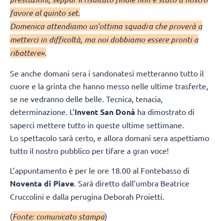
favore al quinto set.
Domenica attendiamo un’ottima squadra che proverà a
metterci in difficoltà, ma noi dobbiamo essere pronti a
ribattere».
Se anche domani sera i sandonatesi metteranno tutto il
cuore e la grinta che hanno messo nelle ultime trasferte,
se ne vedranno delle belle. Tecnica, tenacia,
determinazione. L’
Invent San Donà
ha dimostrato di
saperci mettere tutto in queste ultime settimane.
Lo spettacolo sarà certo, e allora domani sera aspettiamo
tutto il nostro pubblico per tifare a gran voce!
L’appuntamento è per le ore 18.00 al Fontebasso di
Noventa di Piave
. Sarà diretto dall’umbra Beatrice
Cruccolini e dalla perugina Deborah Proietti.
(
Fonte: comunicato stampa
)