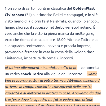
Non sono di certo i punti in classifica del
GoldenPlast
Civitanova
(34) a intimorire Bellei e compagni, e lo si è
visto meno di 7 giorni fa al PalaPrata, quando i biancoblu
hanno sfiorato il successo nel derby veneto-friulano. È
vero anche che la vittoria piena manca da molte gare,
ecco che domani sera, alle ore 18.00 Michele Totire e la
sua squadra tenteranno una vera e propria impresa,
provando a fermare in casa la corsa della GoldenPlast
Civitanova, imbattuta da ormai 6 incontri.
«L’ultimo allenamento è andato molto bene
– commenta
un carico
coach Totire
alla vigilia dell’incontro –.
Siamo
ben preparati sotto l’aspetto tecnico. Abbiamo bisogno di
arrivare in campo convinti e consapevoli delle nostre
capacità e di metterle in pratica in casa. Arriviamo da due
trasferte dove la squadra ha fatto vedere due ottime
prestazioni, seppur il risultato finale non è stato a nostro