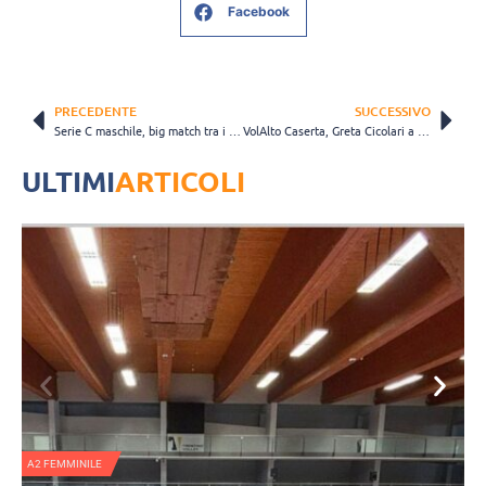
Facebook
PRECEDENTE
SUCCESSIVO
Serie C maschile, big match tra i vertici per la 1a di ritorno: il Volley Club Grottaglie sfida la Soave Pag
VolAlto Caserta, Greta Cicolari a rinforzo della serie C
ULTIMI
ARTICOLI
A2 FEMMINILE
N