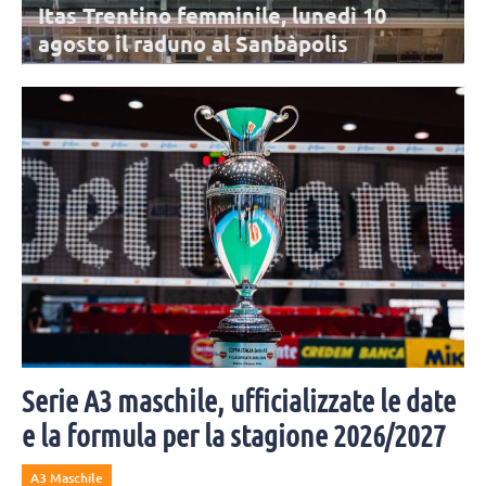
Itas Trentino femminile, lunedì 10
agosto il raduno al Sanbàpolis
La stagione dell'Itas Trentino sta per cominciare: l'appuntamento è
per lunedì 10 agosto al Sanbàpolis. Presenti tutte le atlete in rosa,
tranne Frelih.
Serie A3 maschile, ufficializzate le date
e la formula per la stagione 2026/2027
A3 Maschile