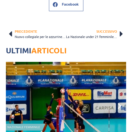
Facebook
PRECEDENTE
SUCCESSIVO
Nuovo collegiale per le azzurrine U21: tredici le atlete convocate da Gagliardi
La Nazionale under 21 femminile torna al lavoro in vista del Mondiale di categoria
ULTIMI
ARTICOLI
NAZIONALE FEMMINILE
N