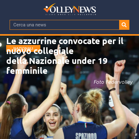
Le azzurrine convocate per il
nuovo collegiale
NAZIONALI
GIOVANILI
della Nazionale under 19
femminile
Foto Federvolley