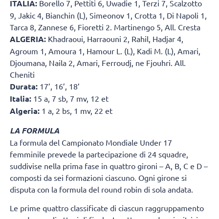
ITALIA:
Borello 7, Pettiti 6, Uwadie 1, Terzi 7, Scalzotto
9, Jakic 4, Bianchin (L), Simeonov 1, Crotta 1, Di Napoli 1,
Tarca 8, Zannese 6, Fioretti 2. Martinengo 5, All. Cresta
ALGERIA:
Khadraoui, Harraouni 2, Rahil, Hadjar 4,
Agroum 1, Amoura 1, Hamour L. (L), Kadi M. (L), Amari,
Djoumana, Naila 2, Amari, Ferroudj, ne Fjouhri. All.
Cheniti
Durata:
17’, 16’, 18’
Italia:
15 a, 7 sb, 7 mv, 12 et
Algeria:
1 a, 2 bs, 1 mv, 22 et
LA FORMULA
La formula del Campionato Mondiale Under 17
femminile prevede la partecipazione di 24 squadre,
suddivise nella prima fase in quattro gironi – A, B, C e D –
composti da sei formazioni ciascuno. Ogni girone si
disputa con la formula del round robin di sola andata.
Le prime quattro classificate di ciascun raggruppamento