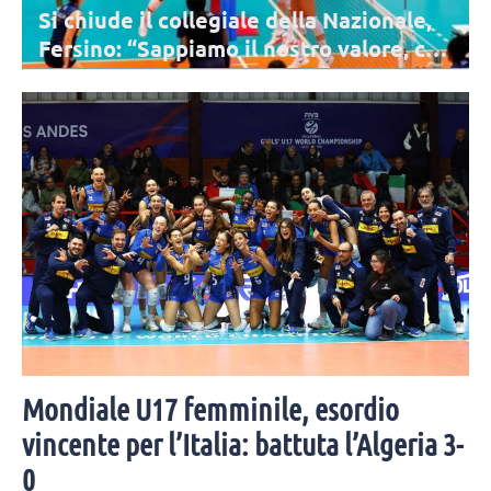
Si chiude il collegiale della Nazionale,
Fersino: “Sappiamo il nostro valore, chi
siamo”
Si è conclusa a Cavalese la settimana di lavoro della Nazionale
Seniores Femminile impegnata nel collegiale di preparazione ai
Campionati Europei.
Mondiale U17 femminile, esordio
vincente per l’Italia: battuta l’Algeria 3-
0