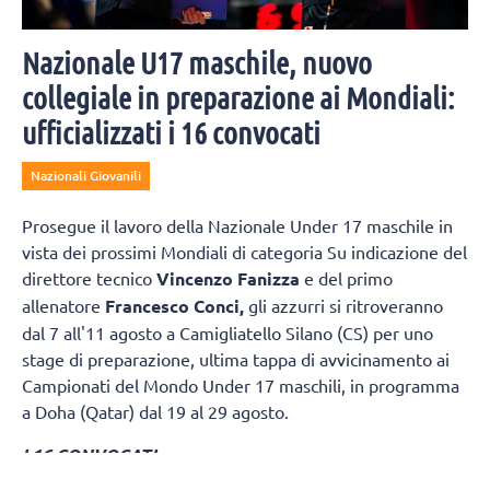
Nazionale U17 maschile, nuovo
collegiale in preparazione ai Mondiali:
ufficializzati i 16 convocati
Nazionali Giovanili
Prosegue il lavoro della Nazionale Under 17 maschile in
vista dei prossimi Mondiali di categoria Su indicazione del
direttore tecnico
Vincenzo Fanizza
e del primo
allenatore
Francesco Conci,
gli azzurri si ritroveranno
dal 7 all'11 agosto a Camigliatello Silano (CS) per uno
stage di preparazione, ultima tappa di avvicinamento ai
Campionati del Mondo Under 17 maschili, in programma
a Doha (Qatar) dal 19 al 29 agosto.
I 16 CONVOCATI
Andrea Baiard
i (Volley Club Cesena);
Stefano Fantoni
,