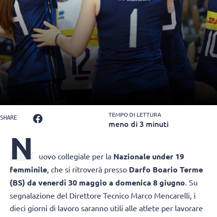
TEMPO DI LETTURA
SHARE
meno di 3 minuti
N
uovo collegiale per la
Nazionale under 19
femminile
, che si ritroverà presso
Darfo Boario Terme
(BS)
da venerdì 30 maggio a domenica 8 giugno
. Su
segnalazione del Direttore Tecnico Marco Mencarelli, i
dieci giorni di lavoro saranno utili alle atlete per lavorare