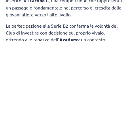
inserito nel
Girone C
, una competizione che rappresenta
un passaggio fondamentale nel percorso di crescita delle
giovani atlete verso l’alto livello.
La partecipazione alla Serie B2 conferma la volontà del
Club di investire con decisione sul proprio vivaio,
offrendo alle ragazze dell’
Academy
un contesto
competitivo nel quale misurarsi ogni settimana con
società di grande tradizione e consolidata esperienza.
Il
gruppo sarà composto da atlete giovanissime,
provenienti dalle squadre under 17 e under 19.
gironi del campionato nazionale
La composizione dei
è
stata definita dalla FIPAV in vista della nuova stagione.
Il Girone C vedrà il
ChorusLife Volley Bergamo
Academy
affrontare un campionato di alto profilo
insieme a:
Valpala Brembana & Rolle