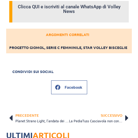
Clicca QUI e iscriviti al canale WhatsApp di Volley
News
ARGOMENTI CORRELATI
PROGETTO GIOMOL
,
SERIE C FEMMINILE
,
STAR VOLLEY BISCEGLIE
CONDIVIDI SUI SOCIAL
Facebook
PRECEDENTE
SUCCESSIVO
Planet Strano Light, l’andata dei Play Off è una sconfitta. Terrasini vince 3-1
La PediaTuss Casciavola non continua la striscia positiva: Empoli si impone 3-1
ULTIMI
ARTICOLI