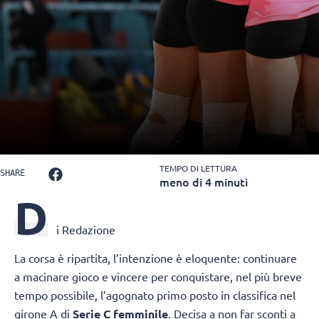
TEMPO DI LETTURA
SHARE
meno di 4 minuti
D
i Redazione
La corsa è ripartita, l’intenzione è eloquente: continuare
a macinare gioco e vincere per conquistare, nel più breve
tempo possibile, l’agognato primo posto in classifica nel
girone A di
Serie C femminile
. Decisa a non far sconti a