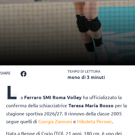
TEMPO DI LETTURA
SHARE
meno di 3 minuti
L
a
Ferraro SMI Roma Volley
ha ufficializzato la
conferma della schiacciatrice
Teresa Maria Bosso
per la
stagione sportiva 2026/27. Il rinnovo della classe 2005
segue quelli di
Giorgia Zannoni
e
Nikoleta Perovic
.
Nata a Benne di Corio (TO), 21 anni, 180 cm, è uno dei