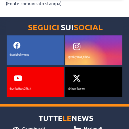
(Fonte comunicato stampa)
Bergamo, Stigrot rinforzo per la prima
parte di stagione: “Volevo
confrontarmi col campionato italiano”