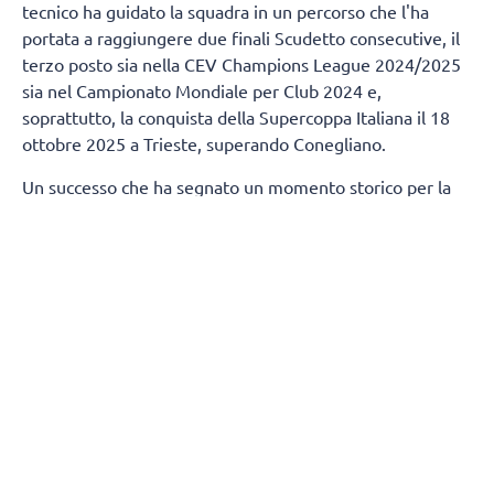
tecnico ha guidato la squadra in un percorso che l'ha
portata a raggiungere due finali Scudetto consecutive, il
terzo posto sia nella CEV Champions League 2024/2025
sia nel Campionato Mondiale per Club 2024 e,
soprattutto, la conquista della Supercoppa Italiana il 18
ottobre 2025 a Trieste, superando Conegliano.
Un successo che ha segnato un momento storico per la
città di Milano, regalandole un trofeo nazionale nella
pallavolo dopo 80 anni.
Termineranno, contestualmente, anche i rapporti tra
Numia Vero Volley e Andrea Mafrici (secondo allenatore)
e Kasper Duda (scoutman).
Tutta la società Vero Volley saluta con affetto e stima
Stefano Lavarini e il suo staff, ringraziandoli per la
professionalità e i valori trasmessi durante due stagioni
condivise, augurando loro il meglio per il proseguimento
della carriera.