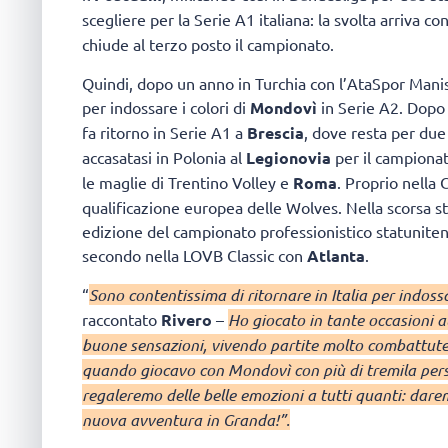
scegliere per la Serie A1 italiana: la svolta arriva co
chiude al terzo posto il campionato.
Quindi, dopo un anno in Turchia con l’AtaSpor Manis
per indossare i colori di
Mondovì
in Serie A2. Dopo 
fa ritorno in Serie A1 a
Brescia
, dove resta per due 
accasatasi in Polonia al
Legionovia
per il campionat
le maglie di Trentino Volley e
Roma
. Proprio nella 
qualificazione europea delle Wolves. Nella scorsa s
edizione del campionato professionistico statunitens
secondo nella LOVB Classic con
Atlanta
.
“
Sono contentissima di ritornare in Italia per indos
raccontato
Rivero
–
Ho giocato in tante occasioni a
buone sensazioni, vivendo partite molto combattute
quando giocavo con Mondovì con più di tremila pers
regaleremo delle belle emozioni a tutti quanti: dar
nuova avventura in Granda!”.