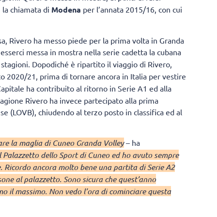
n la chiamata di
Modena
per l’annata 2015/16, con cui
a, Rivero ha messo piede per la prima volta in Granda
esserci messa in mostra nella serie cadetta la cubana
stagioni. Dopodiché è ripartito il viaggio di Rivero,
o 2020/21, prima di tornare ancora in Italia per vestire
Capitale ha contribuito al ritorno in Serie A1 ed alla
tagione Rivero ha invece partecipato alla prima
e (LOVB), chiudendo al terzo posto in classifica ed al
sare la maglia di Cuneo Granda Volley
– ha
l Palazzetto dello Sport di Cuneo ed ho avuto sempre
. Ricordo ancora molto bene una partita di Serie A2
one al palazzetto. Sono sicura che quest’anno
emo il massimo. Non vedo l’ora di cominciare questa