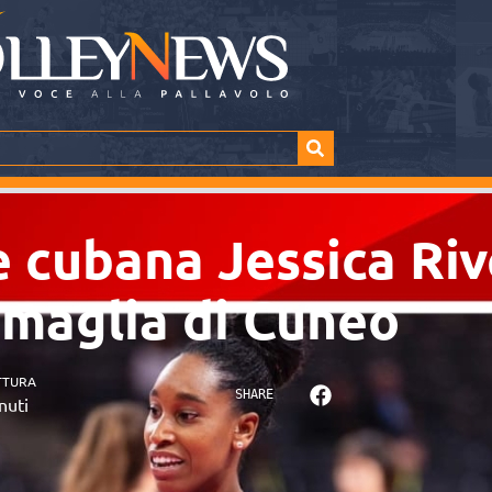
e cubana Jessica Riv
a maglia di Cuneo
TTURA
SHARE
nuti