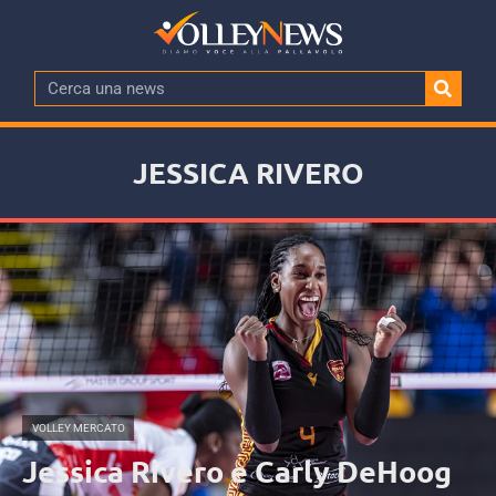
JESSICA RIVERO
VOLLEY MERCATO
Jessica Rivero e Carly DeHoog