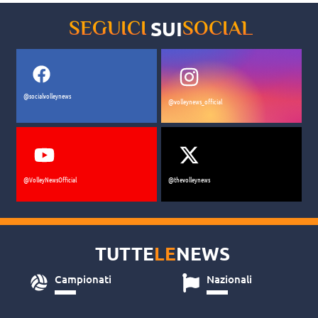
SUI
SEGUICI
SOCIAL
@socialvolleynews
@volleynews_official
@VolleyNewsOfficial
@thevolleynews
TUTTE
LE
NEWS
Campionati
Nazionali