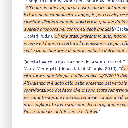
Di seguito la motivazione della sentenza emessa da
“
All’odierna udienza, previo risarcimento del danno
lettura di un comunicato stampa, le parti civili presen
speciale, dichiaravano di rimettere la querela dalla
querela proposta nei confronti degli imputati
(Greta 
Cicolari, n.d.r.).
Gli imputati, presenti in aula, hanno 
inverse ed hanno accettato la remissione. Le parti f
sentenza dichiarativa di improcedibilità dell’azione 
Questa invece la motivazione della sentenza del Giu
Marta Menegatti (depositata il 30 luglio 2019): “
Con
citazione a giudizio per l’udienza del 14/2/2019 dell
All’udienza si è dato atto della presenza del verbale
considerazione del fatto che ci sono state remission
per quanto sopra e non ricorrendo le condizioni di cu
proscioglimento per estinzione del reato, non essen
l’accertamento di tale causa estintiva
“.