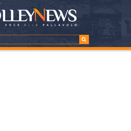
ul caso Menegatti-C
TTURA
SHARE
minuti