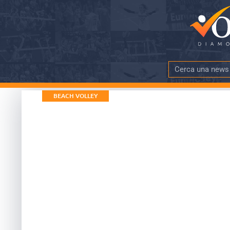
BEACH VOLLEY
La parola fine s
DATA PUBBLICAZIONE
TEMPO DI LE
13 Settembre 2019
meno di 5 