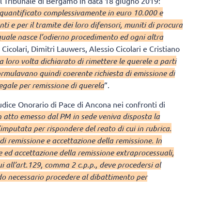
l Tribunale di Bergamo in data 18 giugno 2019:
 quantificato complessivamente in euro 10.000 e
ti e per il tramite dei loro difensori, muniti di procura
 quale nasce l’odierno procedimento ed ogni altra
Cicolari, Dimitri Lauwers, Alessio Cicolari e Cristiano
a loro volta dichiarato di rimettere le querele a parti
ormulavano quindi coerente richiesta di emissione di
legale per remissione di querela
“.
dice Onorario di Pace di Ancona nei confronti di
 atto emesso dal PM in sede veniva disposta la
’imputata per rispondere del reato di cui in rubrica.
 di remissione e accettazione della remissione. In
e ed accettazione della remissione extraprocessuali,
i all’art.129, comma 2 c.p.p., deve procedersi al
do necessario procedere al dibattimento per