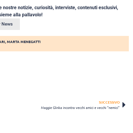
e nostre notizie, curiosità, interviste, contenuti esclusivi,
ieme alla pallavolo!
ey News
ARI
,
MARTA MENEGATTI
SUCCESSIVO
Maggie Glinka incontra vecchi amici e vecchi “nemici”