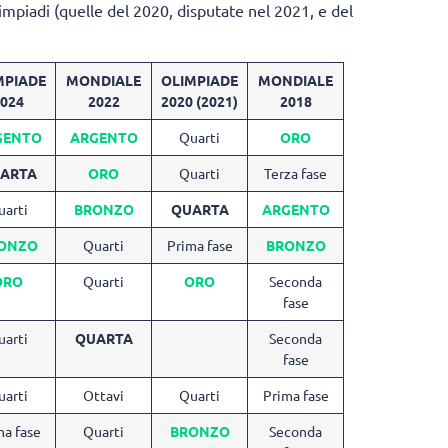
limpiadi (quelle del 2020, disputate nel 2021, e del
MPIADE
MONDIALE
OLIMPIADE
MONDIALE
024
2022
2020 (2021)
2018
GENTO
ARGENTO
Quarti
ORO
ARTA
ORO
Quarti
Terza fase
uarti
BRONZO
QUARTA
ARGENTO
ONZO
Quarti
Prima fase
BRONZO
ORO
Quarti
ORO
Seconda
fase
uarti
QUARTA
Seconda
fase
uarti
Ottavi
Quarti
Prima fase
ma fase
Quarti
BRONZO
Seconda