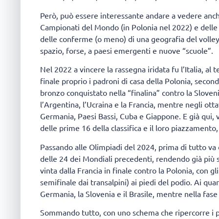
Però, può essere interessante andare a vedere anche
Campionati del Mondo (in Polonia nel 2022) e delle O
delle conferme (o meno) di una geografia del volle
spazio, forse, a paesi emergenti e nuove “scuole”.
Nel 2022 a vincere la rassegna iridata fu l’Italia, a
finale proprio i padroni di casa della Polonia, secondi
bronzo conquistato nella “finalina” contro la Slovenia
l’Argentina, l’Ucraina e la Francia, mentre negli otta
Germania, Paesi Bassi, Cuba e Giappone. E già qui
delle prime 16 della classifica e il loro piazzament
Passando alle Olimpiadi del 2024, prima di tutto va
delle 24 dei Mondiali precedenti, rendendo già più s
vinta dalla Francia in finale contro la Polonia, con gli 
semifinale dai transalpini) ai piedi del podio. Ai quart
Germania, la Slovenia e il Brasile, mentre nella fase
Sommando tutto, con uno schema che ripercorre i pi