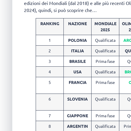
edizioni dei Mondiali (dal 2018) e alle più recenti O
2024), quindi, si può scoprire che…
RANKING
NAZIONE
MONDIALE
OLI
2025
2
1
POLONIA
Qualificata
AR
2
ITALIA
Qualificata
QU
3
BRASILE
Prima fase
Q
4
USA
Qualificata
BR
5
FRANCIA
Prima fase
6
SLOVENIA
Qualificata
Q
7
GIAPPONE
Prima fase
Q
8
ARGENTIN
Qualificata
Pri