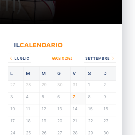
IL
CALENDARIO
AGOSTO 2026
LUGLIO
SETTEMBRE
L
M
M
G
V
S
D
27
28
29
30
31
1
2
3
4
5
6
7
8
9
10
11
12
13
14
15
16
17
18
19
20
21
22
23
24
25
26
27
28
29
30