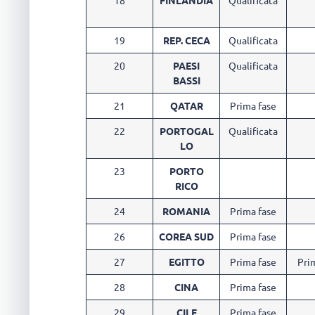
19
REP. CECA
Qualificata
20
PAESI
Qualificata
BASSI
21
QATAR
Prima fase
22
PORTOGAL
Qualificata
LO
23
PORTO
RICO
24
ROMANIA
Prima fase
26
COREA SUD
Prima fase
27
EGITTO
Prima fase
Pri
28
CINA
Prima fase
29
CILE
Prima fase