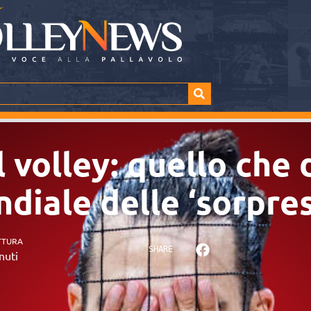
 volley: quello che 
diale delle ‘sorpre
TTURA
SHARE
nuti