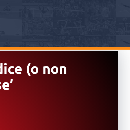
dice (o non
se’