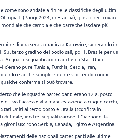
 come sono andate a finire le classifiche degli ultimi
limpiadi (Parigi 2024, in Francia), giusto per trovare
y mondiale che cambia e che parrebbe lasciare più
l termine di una serata magica a Katowice, superando in
. Sul terzo gradino del podio salì, poi, il Brasile per un
. Ai quarti si qualificarono anche gli Stati Uniti,
vi c’erano pure Tunisia, Turchia, Serbia, Iran,
, volendo e anche semplicemente scorrendo i nomi
o, qualche conferma si può trovare.
 detto che le squadre partecipanti erano 12 al posto
elettivo l’accesso alla manifestazione a cinque cerchi,
Stati Uniti al terzo posto e l’Italia (sconfitta in
i di finale, inoltre, si qualificarono il Giappone, la
 a gironi uscirono Serbia, Canada, Egitto e Argentina.
azzamenti delle nazionali partecipanti alle ultime