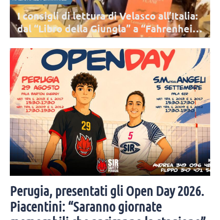
I consigli di lettura di Velasco all’Italia:
dal “Libro della Giungla” a “Fahrenheit
451”
Velasco ha consegnato due libri a ciascuna delle atlete impegnate
con la preparazione per i prossimi Campionati Europei: una
bellissima iniziativa.
Perugia, presentati gli Open Day 2026.
Piacentini: “Saranno giornate