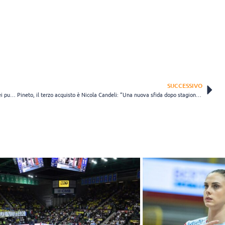
SUCCESSIVO
Ravenna, il 2007 Andrea Giani si presenta: “Ricezione e battuta i miei punti forti”
Pineto, il terzo acquisto è Nicola Candeli: “Una nuova sfida dopo stagioni difficili”