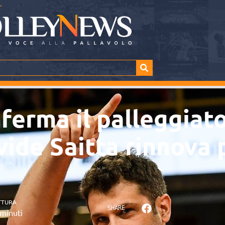
erma il palleggiato
ide Saitta rinnova 
TTURA
SHARE
minuti