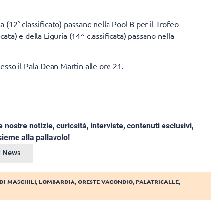
na (12° classificato) passano nella Pool B per il Trofeo
cata) e della Liguria (14^ classificata) passano nella
resso il Pala Dean Martin alle ore 21.
e nostre notizie, curiosità, interviste, contenuti esclusivi,
ieme alla pallavolo!
ey News
DI MASCHILI
,
LOMBARDIA
,
ORESTE VACONDIO
,
PALATRICALLE
,