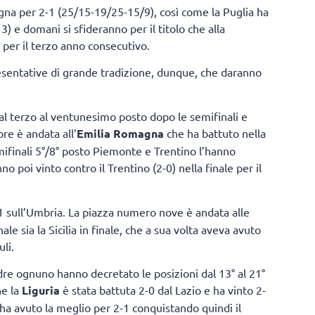
gna per 2-1 (25/15-19/25-15/9), così come la Puglia ha
) e domani si sfideranno per il titolo che alla
per il terzo anno consecutivo.
esentative di grande tradizione, dunque, che daranno
dal terzo al ventunesimo posto dopo le semifinali e
ore è andata all’
Emilia Romagna
che ha battuto nella
emifinali 5°/8° posto Piemonte e Trentino l’hanno
poi vinto contro il Trentino (2-0) nella finale per il
1 sull’Umbria. La piazza numero nove è andata alle
e sia la Sicilia in finale, che a sua volta aveva avuto
uli.
re ognuno hanno decretato le posizioni dal 13° al 21°
ne la
Liguria
è stata battuta 2-0 dal Lazio e ha vinto 2-
ha avuto la meglio per 2-1 conquistando quindi il