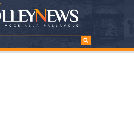
ili: Lombardia e Pug
TTURA
SHARE
nuti