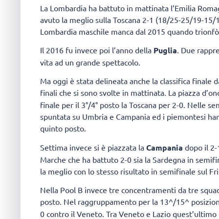
La Lombardia ha battuto in mattinata l’Emilia Roma
avuto la meglio sulla Toscana 2-1 (18/25-25/19-15/13
Lombardia maschile manca dal 2015 quando trionfò 
Il 2016 fu invece poi l’anno della
Puglia
. Due rappr
vita ad un grande spettacolo.
Ma oggi è stata delineata anche la classifica finale 
finali che si sono svolte in mattinata. La piazza d’on
finale per il 3°/4° posto la Toscana per 2-0. Nelle s
spuntata su Umbria e Campania ed i piemontesi hanno 
quinto posto.
Settima invece si è piazzata la
Campania
dopo il 2-
Marche che ha battuto 2-0 sia la Sardegna in semifinal
la meglio con lo stesso risultato in semifinale sul Fri
Nella Pool B invece tre concentramenti da tre squad
posto. Nel raggruppamento per la 13^/15^ posizio
0 contro il Veneto. Tra Veneto e Lazio quest’ultimo 