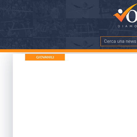
GIOVANILI
Kinderiadi Masch
per il titolo
DATA PUBBLICAZIONE
TEMPO DI LE
29 Giugno 2018
più di 5 mi