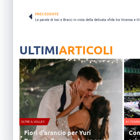
PRECEDENTE
Le parole di Iosi e Bracci in vista della delicata sfida tra Vicenza e 
ULTIMI
ARTICOLI
OLLEY
A1 FEMMINILE
i d’arancio per Yuri
Conegliano, lune