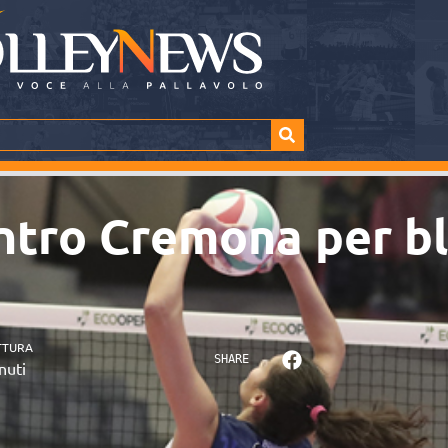
ntro Cremona per bl
TTURA
SHARE
nuti