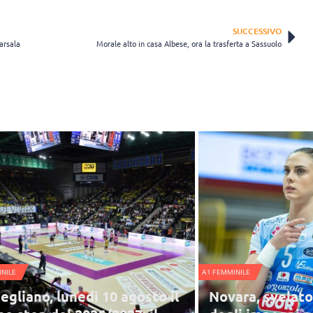
SUCCESSIVO
Marsala
Morale alto in casa Albese, ora la trasferta a Sassuolo
A1 FEMMINILE
dì 10 agosto il
Novara, svelato il program