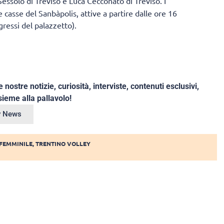
Sessolo di Treviso e Luca Cecconato di Treviso.
I
 casse del Sanbàpolis, attive a partire dalle ore 16
ressi del palazzetto).
e nostre notizie, curiosità, interviste, contenuti esclusivi,
ieme alla pallavolo!
ey News
 FEMMINILE
,
TRENTINO VOLLEY