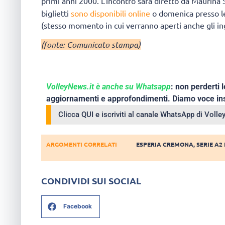
primi anni 2000. L’incontro sarà diretto da Maurina 
biglietti
sono disponibili online
o domenica presso le
(stesso momento in cui verranno aperti anche gli ing
(fonte: Comunicato stampa)
VolleyNews.it è anche su Whatsapp
: non perderti l
aggiornamenti e approfondimenti. Diamo voce ins
Clicca QUI e iscriviti al canale WhatsApp di Voll
ARGOMENTI CORRELATI
ESPERIA CREMONA
,
SERIE A2
CONDIVIDI SUI SOCIAL
Facebook