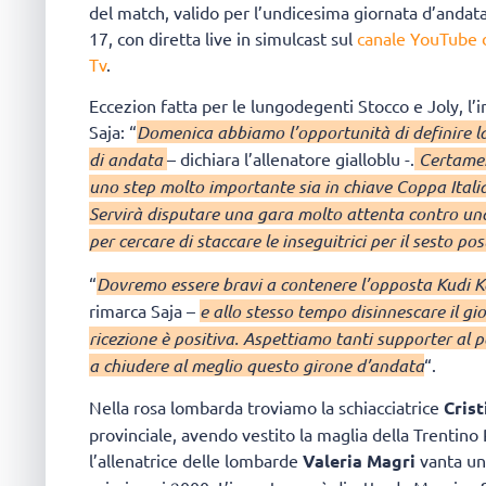
del match, valido per l’undicesima giornata d’andat
17, con diretta live in simulcast sul
canale YouTube di
Tv
.
Eccezion fatta per le lungodegenti Stocco e Joly, l’i
Saja: “
Domenica abbiamo l’opportunità di definire la 
di andata
– dichiara l’allenatore gialloblu -.
Certamen
uno step molto importante sia in chiave Coppa Italia
Servirà disputare una gara molto attenta contro un
per cercare di staccare le inseguitrici per il sesto p
“
Dovremo essere bravi a contenere l’opposta Kudi Kal
rimarca Saja –
e allo stesso tempo disinnescare il g
ricezione è positiva. Aspettiamo tanti supporter al pa
a chiudere al meglio questo girone d’andata
“.
Nella rosa lombarda troviamo la schiacciatrice
Crist
provinciale, avendo vestito la maglia della Trentin
l’allenatrice delle lombarde
Valeria Magri
vanta un