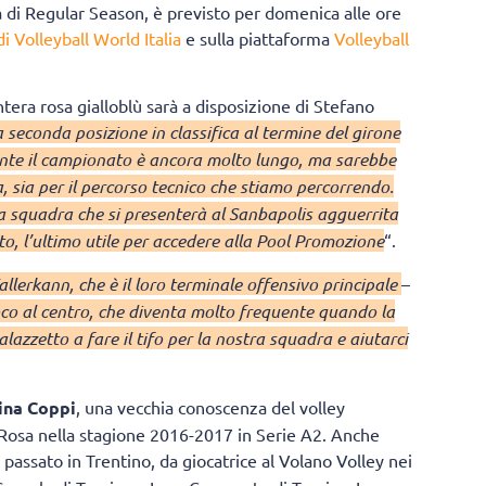
a di Regular Season, è previsto per domenica alle ore
 Volleyball World Italia
e sulla piattaforma
Volleyball
ntera rosa gialloblù sarà a disposizione di Stefano
seconda posizione in classifica al termine del girone
te il campionato è ancora molto lungo, ma sarebbe
, sia per il percorso tecnico che stiamo percorrendo.
a squadra che si presenterà al Sanbapolis agguerrita
osto, l’ultimo utile per accedere alla Pool Promozione
“.
lerkann, che è il loro terminale offensivo principale
–
ioco al centro, che diventa molto frequente quando la
lazzetto a fare il tifo per la nostra squadra e aiutarci
ina Coppi
, una vecchia conoscenza del volley
o Rosa nella stagione 2016-2017 in Serie A2. Anche
 passato in Trentino, da giocatrice al Volano Volley nei