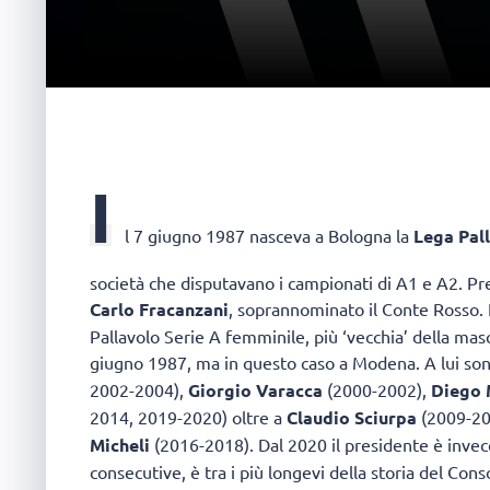
I
l 7 giugno 1987 nasceva a Bologna la
Lega Pal
società che disputavano i campionati di A1 e A2. P
Carlo Fracanzani
, soprannominato il Conte Rosso. F
Pallavolo Serie A femminile, più ‘vecchia’ della masc
giugno 1987, ma in questo caso a Modena. A lui so
2002-2004),
Giorgio Varacca
(2000-2002),
Diego
2014, 2019-2020) oltre a
Claudio Sciurpa
(2009-20
Micheli
(2016-2018). Dal 2020 il presidente è inve
consecutive, è tra i più longevi della storia del Cons