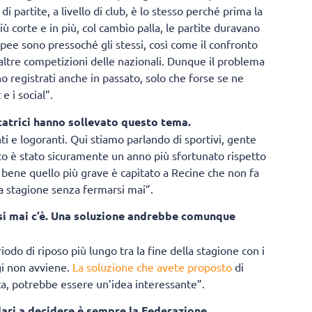
i partite, a livello di club, è lo stesso perché prima la
iù corte e in più, col cambio palla, le partite duravano
pee sono pressoché gli stessi, così come il confronto
 altre competizioni delle nazionali. Dunque il problema
o registrati anche in passato, solo che forse se ne
 i social”.
catrici hanno sollevato questo tema.
i e logoranti. Qui stiamo parlando di sportivi, gente
uesto è stato sicuramente un anno più sfortunato rispetto
o bene quello più grave è capitato a Recine che non fa
la stagione senza fermarsi mai”.
si mai c’è. Una soluzione andrebbe comunque
odo di riposo più lungo tra la fine della stagione con i
ggi non avviene.
La soluzione che avete proposto
di
a, potrebbe essere un’idea interessante”.
ndari a decidere è sempre la Federazione