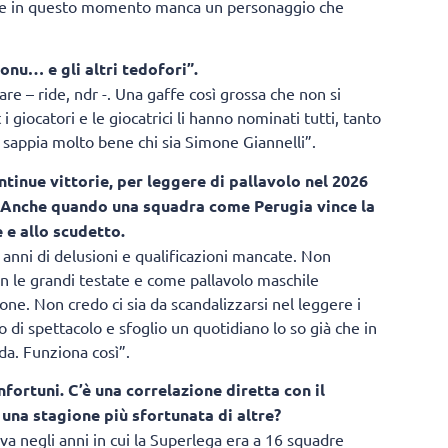
hile in questo momento manca un personaggio che
gonu… e gli altri tedofori”.
are – ride, ndr -. Una gaffe così grossa che non si
 i giocatori e le giocatrici li hanno nominati tutti, tanto
 sappia molto bene chi sia Simone Giannelli”.
ontinue vittorie, per leggere di pallavolo nel 2026
Anche quando una squadra come Perugia vince la
 e allo scudetto.
ti anni di delusioni e qualificazioni mancate. Non
on le grandi testate e come pallavolo maschile
ne. Non credo ci sia da scandalizzarsi nel leggere i
o di spettacolo e sfoglio un quotidiano lo so già che in
oda. Funziona così”.
fortuni. C’è una correlazione diretta con il
 una stagione più sfortunata di altre?
va negli anni in cui la Superlega era a 16 squadre