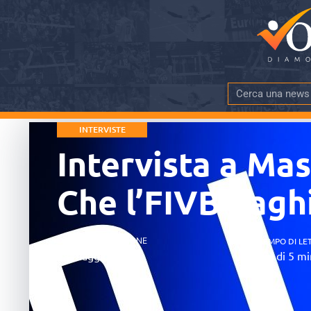
INTERVISTE
Intervista a Mas
Che l’FIVB paghi
DATA PUBBLICAZIONE
TEMPO DI LE
28 Maggio 2026
più di 5 mi