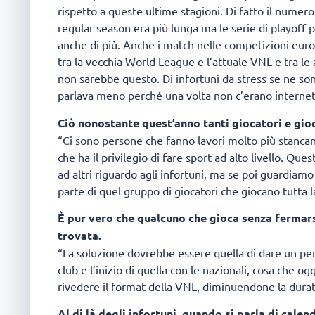
rispetto a queste ultime stagioni. Di fatto il numero d
regular season era più lunga ma le serie di playoff p
anche di più. Anche i match nelle competizioni euro
tra la vecchia World League e l’attuale VNL e tra le
non sarebbe questo. Di infortuni da stress se ne son
parlava meno perché una volta non c’erano internet e
Ciò nonostante quest’anno tanti giocatori e gio
“Ci sono persone che fanno lavori molto più stancant
che ha il privilegio di fare sport ad alto livello. Q
ad altri riguardo agli infortuni, ma se poi guardiam
parte di quel gruppo di giocatori che giocano tutta 
È pur vero che qualcuno che gioca senza fermar
trovata.
“La soluzione dovrebbe essere quella di dare un peri
club e l’inizio di quella con le nazionali, cosa che o
rivedere il format della VNL, diminuendone la durat
Al di là degli infortuni, quando si parla di cale