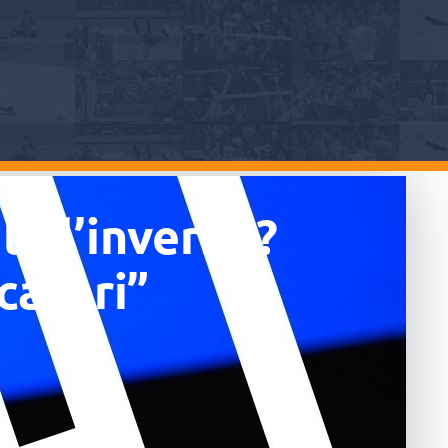
li d’inverno?
catori”