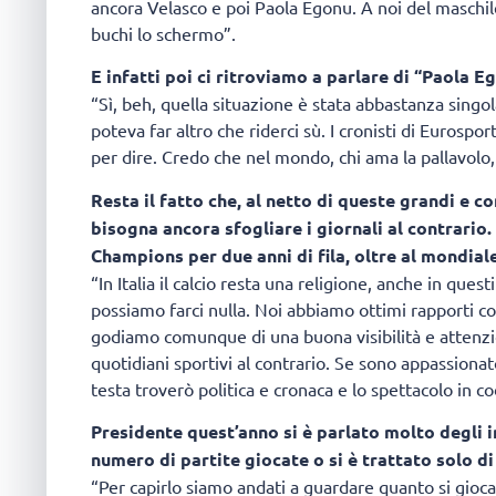
ancora Velasco e poi Paola Egonu. A noi del masc
buchi lo schermo”.
E infatti poi ci ritroviamo a parlare di “Paola E
“Sì, beh, quella situazione è stata abbastanza singol
poteva far altro che riderci sù. I cronisti di Eurosport
per dire. Credo che nel mondo, chi ama la pallavolo,
Resta il fatto che, al netto di queste grandi e c
bisogna ancora sfogliare i giornali al contrario.
Champions per due anni di fila, oltre al mondiale
“In Italia il calcio resta una religione, anche in ques
possiamo farci nulla. Noi abbiamo ottimi rapporti c
godiamo comunque di una buona visibilità e attenzio
quotidiani sportivi al contrario. Se sono appassionat
testa troverò politica e cronaca e lo spettacolo in c
Presidente quest’anno si è parlato molto degli in
numero di partite giocate o si è trattato solo di
“Per capirlo siamo andati a guardare quanto si gioca