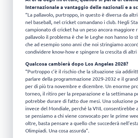
Internazionale a vantaggio delle nazionali e a sc
“La pallavolo, purtroppo, in questo è diversa da altri
nel baseball, nel cricket comandano i club. Negli Stati
campionato di cricket ha un peso ancora maggiore ri
pallavolo il problema è che le Leghe non hanno lo s
che ad esempio sono anni che noi stringiamo accordi
condividere know-how e spingere la crescita di altr
Qualcosa cambierà dopo Los Angeles 2028?
“Purtroppo c’è il rischio che la situazione sia addiri
parlare della programmazione 2029-2032 e il grande
per di più tra novembre e dicembre. Un enorme probl
torneo, il ritiro per la preparazione e la settimana p
potrebbe durare di fatto due mesi. Una soluzione p
invece del Mondiale, perché la VNL consentirebbe a
se pensiamo a chi viene convocato per le prime week
oltre, basta pensare a quello che succederà nell’es
Olimpiadi. Una cosa assurda”.