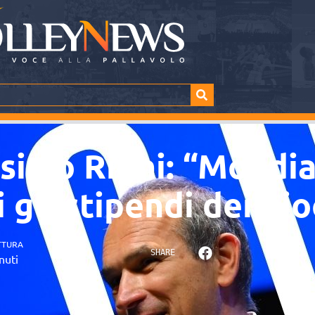
simo Righi: “Mondia
 gli stipendi dei gio
TTURA
SHARE
nuti