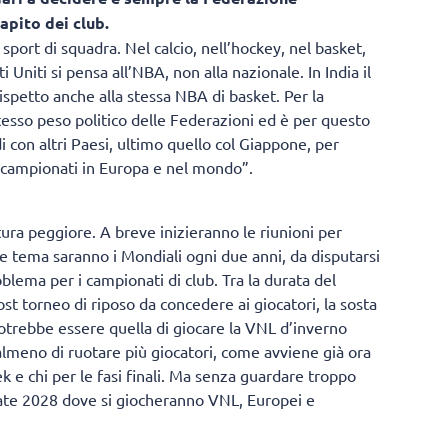
apito dei club.
 sport di squadra. Nel calcio, nell’hockey, nel basket,
 Uniti si pensa all’NBA, non alla nazionale. In India il
spetto anche alla stessa NBA di basket. Per la
tesso peso politico delle Federazioni ed è per questo
 con altri Paesi, ultimo quello col Giappone, per
i campionati in Europa e nel mondo”.
ttura peggiore. A breve inizieranno le riunioni per
 tema saranno i Mondiali ogni due anni, da disputarsi
ema per i campionati di club. Tra la durata del
ost torneo di riposo da concedere ai giocatori, la sosta
otrebbe essere quella di giocare la VNL d’inverno
lmeno di ruotare più giocatori, come avviene già ora
 e chi per le fasi finali. Ma senza guardare troppo
tate 2028 dove si giocheranno VNL, Europei e