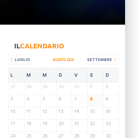
IL
CALENDARIO
AGOSTO 2026
LUGLIO
SETTEMBRE
L
M
M
G
V
S
D
27
28
29
30
31
1
2
3
4
5
6
7
8
9
10
11
12
13
14
15
16
17
18
19
20
21
22
23
24
25
26
27
28
29
30