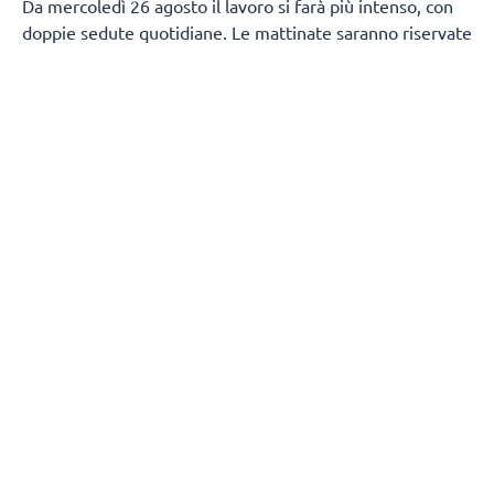
Da mercoledì 26 agosto il lavoro si farà più intenso, con
doppie sedute quotidiane. Le mattinate saranno riservate
al lavoro fisico e tecnico, mentre nel pomeriggio la
squadra tornerà in palestra per proseguire sul campo.
Non mancherà spazio per il recupero in acqua, con due
sessioni in piscina fissate per venerdì 28 agosto e
mercoledì 2 settembre.
Dopo un weekend di pausa, tra sabato 29 e domenica 30
agosto, la squadra riprenderà da lunedì 31 con lo stesso
ritmo delle settimane precedenti, fino a venerdì 4
settembre.
Le sedute pomeridiane di tecnica saranno aperte al
pubblico, con la possibilità per i tifosi di seguire da vicino
la squadra durante questa fase della preparazione.
Restano invece a porte chiuse i test fisici, il lavoro del
mattino e le sessioni in piscina.