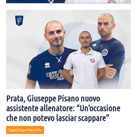
che non potevo lasciar scappare”
A Prata Pisano lavorerà a stretto contatto con Coach Di Tommaso:
"Un allenatore eccezionale, arriverà ade essere uno dei migliori in
assoluto".
Prata, Giuseppe Pisano nuovo
assistente allenatore: “Un’occasione
che non potevo lasciar scappare”
Superlega Maschile