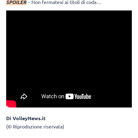
SPOILER
– Non fermatevi ai titoli di coda…
Di VolleyNews.it
(© Riproduzione riservata)