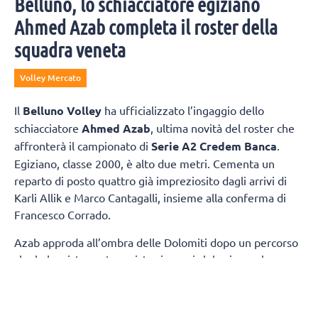
Belluno, lo schiacciatore egiziano
Ahmed Azab completa il roster della
squadra veneta
Volley Mercato
Il
Belluno Volley
ha ufficializzato l’ingaggio dello
schiacciatore
Ahmed Azab
, ultima novità del roster che
affronterà il campionato di
Serie A2 Credem Banca
.
Egiziano, classe 2000, è alto due metri. Cementa un
reparto di posto quattro già impreziosito dagli arrivi di
Karli Allik e Marco Cantagalli, insieme alla conferma di
Francesco Corrado.
Azab approda all’ombra delle Dolomiti dopo un percorso
che lo ha visto protagonista sia con i club, sia con la
maglia della propria Nazionale. Tra i pilastri dell’Egitto,
due estati fa ha preso parte ai
Giochi Olimpici
di Parigi,
dove si è confrontato con i migliori interpreti della scena