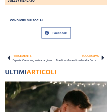
VOLLEY MERCATO
CONDIVIDI SUI SOCIAL
Facebook
PRECEDENTE
SUCCESSIVO
Esperia Cremona, arriva la giovane schiacciatrice Anna Piovesan
Martina Morandi resta alla Futura, ma cambia ruolo: giocherà da libero
ULTIMI
ARTICOLI