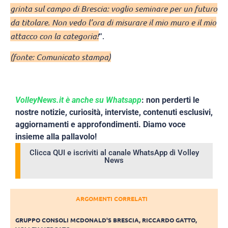
grinta sul campo di Brescia: voglio seminare per un futuro
da titolare. Non vedo l’ora di misurare il mio muro e il mio
attacco con la categoria!
“.
(fonte: Comunicato stampa)
VolleyNews.it è anche su Whatsapp
: non perderti le
nostre notizie, curiosità, interviste, contenuti esclusivi,
aggiornamenti e approfondimenti. Diamo voce
insieme alla pallavolo!
Clicca QUI e iscriviti al canale WhatsApp di Volley
News
ARGOMENTI CORRELATI
GRUPPO CONSOLI MCDONALD'S BRESCIA
,
RICCARDO GATTO
,