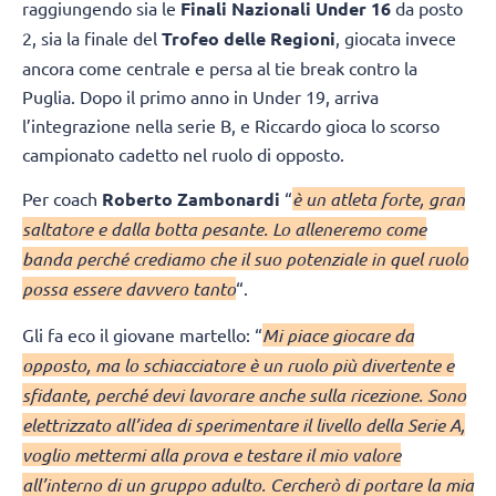
raggiungendo sia le
Finali Nazionali Under 16
da posto
2, sia la finale del
Trofeo delle Regioni
, giocata invece
ancora come centrale e persa al tie break contro la
Puglia. Dopo il primo anno in Under 19, arriva
l’integrazione nella serie B, e Riccardo gioca lo scorso
campionato cadetto nel ruolo di opposto.
Per coach
Roberto Zambonardi
“
è un atleta forte, gran
saltatore e dalla botta pesante. Lo alleneremo come
banda perché crediamo che il suo potenziale in quel ruolo
possa essere davvero tanto
“.
Gli fa eco il giovane martello: “
Mi piace giocare da
opposto, ma lo schiacciatore è un ruolo più divertente e
sfidante, perché devi lavorare anche sulla ricezione. Sono
elettrizzato all’idea di sperimentare il livello della Serie A,
voglio mettermi alla prova e testare il mio valore
all’interno di un gruppo adulto. Cercherò di portare la mia