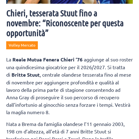
Chieri, tesserata Stuut fino a
novembre: “Riconoscente per questa
opportunità”
Volley Mercato
La
Reale Mutua Fenera Chieri ‘76
aggiunge al suo roster
una quindicesima giocatrice per il 2026/2027. Si tratta
di
Britte Stuut
, centrale olandese tesserata fino al mese
di novembre per aggiungere profondità e qualità al
lavoro della prima parte di stagione consentendo ad
Anna Gray di proseguire il suo percorso di recupero
dall’infortunio al ginocchio senza forzare i tempi. Vestirà
la maglia numero 8.
Nata a Brema da famiglia olandese l’11 gennaio 2003,
198 cm d’altezza, all’età di 7 anni Britte Stuut si
trasferisce nei Paesi Bassi a Texel. Dopo la trafila