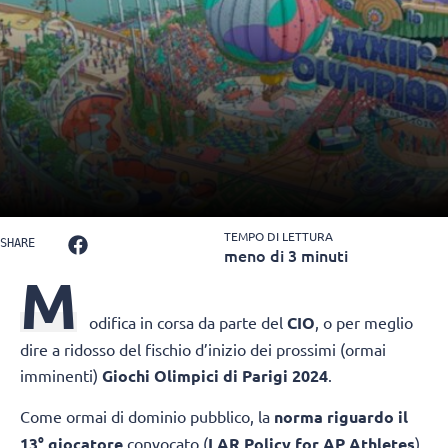
TEMPO DI LETTURA
SHARE
meno di 3 minuti
M
odifica in corsa da parte del
CIO
, o per meglio
dire a ridosso del fischio d’inizio dei prossimi (ormai
imminenti)
Giochi Olimpici di Parigi 2024
.
Come ormai di dominio pubblico, la
norma riguardo il
13° giocatore
convocato (
LAR Policy for AP Athletes
)