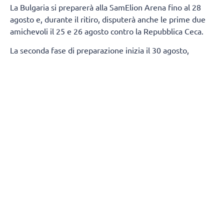
La Bulgaria si preparerà alla SamElion Arena fino al 28
agosto e, durante il ritiro, disputerà anche le prime due
amichevoli il 25 e 26 agosto contro la Repubblica Ceca.
La seconda fase di preparazione inizia il 30 agosto,
quando la squadra si trasferirà a Sofia. Gli allenamenti si
svolgeranno all'Arena 8888 Sofia, dove disputeranno
altre due amichevoli contro la Serbia l'1 e il 2 settembre.
Per l'inizio della preparazione, Gianlorenzo Blengini ha
individuato la seguente rosa:
Alzatori:
Simeon Nikolov, Stoil Palev
Centrali:
Alex Grozdanov, Boris Nachev, Iliya Petkov,
Preslav Petkov
Schiacciatori:
Alexander Nikolov, Asparuh Asparuhov,
Georgi Tatarov, Denisslav Bardarov, Martin Atanasov, Rusi
Zhelev, Jasmine Velichkov
Opposto:
Venislav Antov
Libero:
Damian Kolev