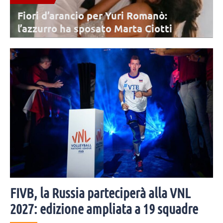
Fiori d’arancio per Yuri Romanò:
l’azzurro ha sposato Marta Ciotti
Mercoledì 5 agosto Yuri Romanò è convolato a nozze per la seconda
volta con Marta Ciotti. Moltissimi i colleghi e amici invitati alla
cerimonia.
FIVB, la Russia parteciperà alla VNL
2027: edizione ampliata a 19 squadre