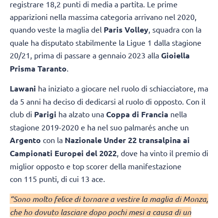
registrare 18,2 punti di media a partita. Le prime
apparizioni nella massima categoria arrivano nel 2020,
quando veste la maglia del
Paris Volley
, squadra con la
quale ha disputato stabilmente la Ligue 1 dalla stagione
20/21, prima di passare a gennaio 2023 alla
Gioiella
Prisma Taranto
.
Lawani
ha iniziato a giocare nel ruolo di schiacciatore, ma
da 5 anni ha deciso di dedicarsi al ruolo di opposto. Con il
club di
Parigi
ha alzato una
Coppa di Francia
nella
stagione 2019-2020 e ha nel suo palmarés anche un
Argento
con la
Nazionale Under 22 transalpina ai
Campionati Europei del 2022
, dove ha vinto il premio di
miglior opposto e top scorer della manifestazione
con 115 punti, di cui 13 ace.
“Sono molto felice di tornare a vestire la maglia di Monza,
che ho dovuto lasciare dopo pochi mesi a causa di un