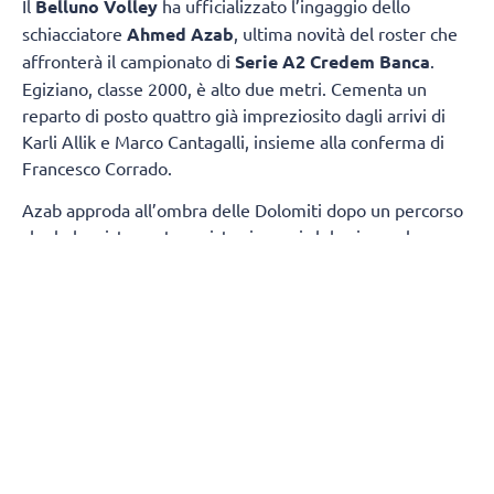
Il
Belluno Volley
ha ufficializzato l’ingaggio dello
schiacciatore
Ahmed Azab
, ultima novità del roster che
affronterà il campionato di
Serie A2 Credem Banca
.
Egiziano, classe 2000, è alto due metri. Cementa un
reparto di posto quattro già impreziosito dagli arrivi di
Karli Allik e Marco Cantagalli, insieme alla conferma di
Francesco Corrado.
Azab approda all’ombra delle Dolomiti dopo un percorso
che lo ha visto protagonista sia con i club, sia con la
maglia della propria Nazionale. Tra i pilastri dell’Egitto,
due estati fa ha preso parte ai
Giochi Olimpici
di Parigi,
dove si è confrontato con i migliori interpreti della scena
mondiale.
Cresciuto pallavolisticamente in patria, Azab si è messo
in luce con le maglie di Petrojet e Al Ahly, due tra le
realtà più blasonate del volley egiziano. Quindi, la scelta
di vivere un’esperienza in Qatar, in cui, nella scorsa
stagione, ha difeso i colori dell’Al-Rayyan, continuando il