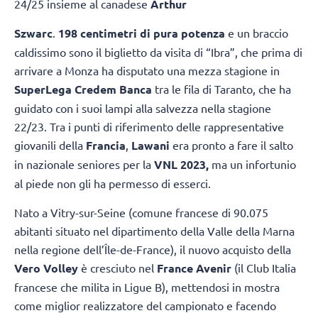
24/25 insieme al canadese
Arthur
Szwarc
.
198 centimetri di pura potenza
e un braccio
caldissimo sono il biglietto da visita di “Ibra”, che prima di
arrivare a Monza ha disputato una mezza stagione in
SuperLega Credem Banca
tra le fila di Taranto, che ha
guidato con i suoi lampi alla salvezza nella stagione
22/23. Tra i punti di riferimento delle rappresentative
giovanili della
Francia
,
Lawani
era pronto a fare il salto
in nazionale seniores per la
VNL 2023,
ma un infortunio
al piede non gli ha permesso di esserci.
Nato a Vitry-sur-Seine (comune francese di 90.075
abitanti situato nel dipartimento della Valle della Marna
nella regione dell’Île-de-France), il nuovo acquisto della
Vero Volley
è cresciuto nel
France Avenir
(il Club Italia
francese che milita in Ligue B), mettendosi in mostra
come miglior realizzatore del campionato e facendo