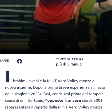
TEMPO DI LETTURA
SHARE
più di 5 minuti
I
brahim Lawani e la MINT Vero Volley Monza
di
nuovo insieme. Dopo la prima breve esperienza all’inizio
della stagione 2023/2024, conclusasi prima del tempo a
causa di un infortunio, l’
opposto francese
classe 2001
rappresenterà il reparto della MINT Vero Volley Monza