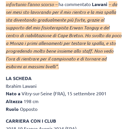
infortunio l’anno scorso –
ha commentato
Lawani
– da
sei mesi sto lavorando per il mio rientro e la mia spalla
sta diventando gradualmente più forte, grazie al
supporto del mio fisioterapista Erwan Tanguy e del
centro di riabilitazione di Cape Breton. Ho svolto da poco
a Monza i primi allenamenti per testare la spalla, e sto
progredendo molto bene insieme allo staff. Non vedo
l’ora di rientrare per il campionato e di tornare ad
esibirmi ai massimi livelli”.
LA SCHEDA
Ibrahim Lawani
Nato a
Vitry-sur-Seine (FRA), 15 settembre 2001
Altezza
198 cm
Ruolo
Opposto
CARRIERA CON I CLUB
2018-19 France Avenir 2024 (FRA)