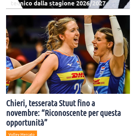
tecnico dalla stagione 2026/2027
Il presidente di Verona Fanini: "Legarsi ad un brand così iconico è
motivo di grande orgoglio, vogliamo continuare a promuovere i
valori dello sport".
Chieri, tesserata Stuut fino a
novembre: “Riconoscente per questa
opportunità”
Volley Mercato