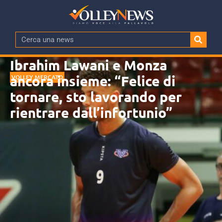
Ibrahim Lawani e Monza
ancora insieme: “Felice di
VOLLEY MERCATO
tornare, sto lavorando per
rientrare dall’infortunio”