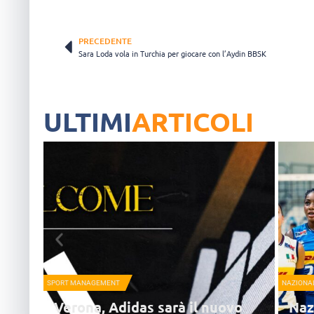
PRECEDENTE
Sara Loda vola in Turchia per giocare con l’Aydin BBSK
ULTIMI
ARTICOLI
SPORT MANAGEMENT
NAZIONA
Verona, Adidas sarà il nuovo
Naz