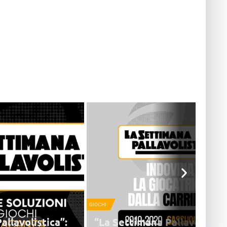
GIOCHI
allavolistica”:
“La Settimana Pallavolistic