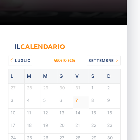
IL
CALENDARIO
AGOSTO 2026
LUGLIO
SETTEMBRE
L
M
M
G
V
S
D
27
28
29
30
31
1
2
3
4
5
6
7
8
9
10
11
12
13
14
15
16
17
18
19
20
21
22
23
24
25
26
27
28
29
30