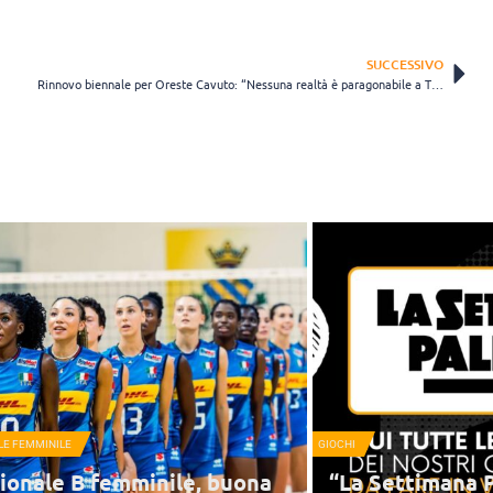
SUCCESSIVO
Rinnovo biennale per Oreste Cavuto: “Nessuna realtà è paragonabile a Trento”
LE FEMMINILE
GIOCHI
ionale B femminile, buona
“La Settimana P