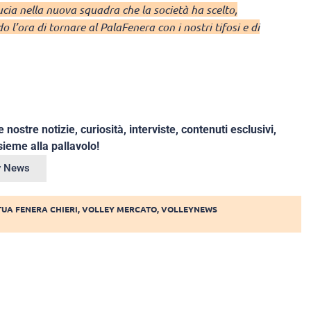
cia nella nuova squadra che la società ha scelto,
o l’ora di tornare al PalaFenera con i nostri tifosi e di
e nostre notizie, curiosità, interviste, contenuti esclusivi,
ieme alla pallavolo!
ey News
UA FENERA CHIERI
,
VOLLEY MERCATO
,
VOLLEYNEWS