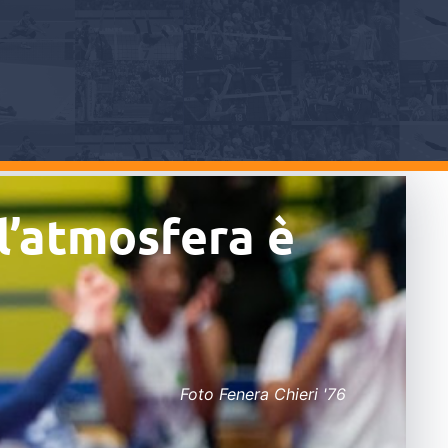
 l’atmosfera è
Foto Fenera Chieri '76