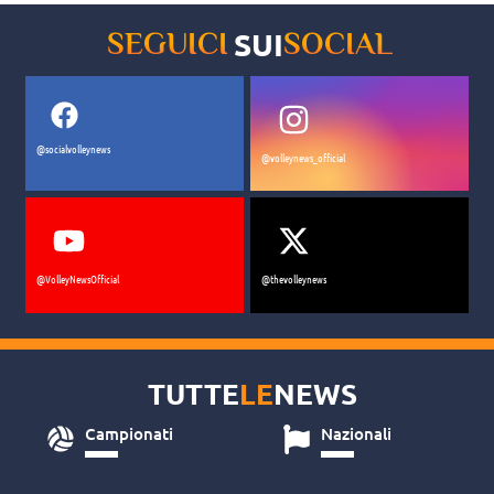
SUI
SEGUICI
SOCIAL
@socialvolleynews
@volleynews_official
@VolleyNewsOfficial
@thevolleynews
TUTTE
LE
NEWS
Campionati
Nazionali